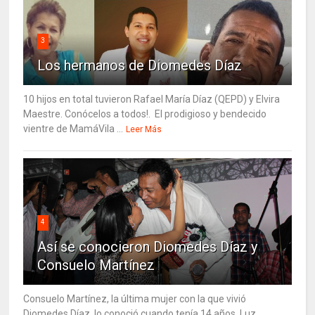
3
Los hermanos de Diomedes Díaz
10 hijos en total tuvieron Rafael María Díaz (QEPD) y Elvira
Maestre. Conócelos a todos!. El prodigioso y bendecido
vientre de MamáVila ...
Leer Más
4
Así se conocieron Diomedes Díaz y
Consuelo Martínez
Consuelo Martínez, la última mujer con la que vivió
Diomedes Díaz, lo conoció cuando tenía 14 años. Luz