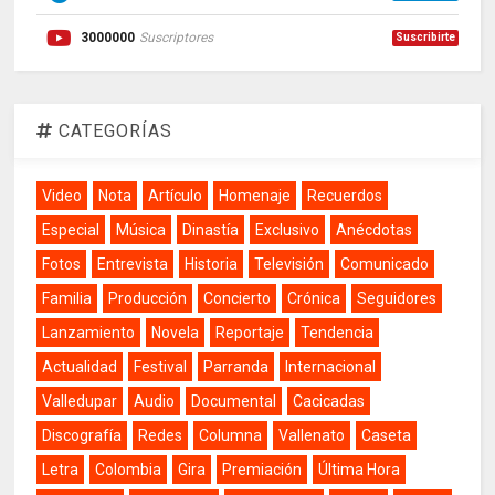
3000000
Suscriptores
Suscribirte
CATEGORÍAS
Video
Nota
Artículo
Homenaje
Recuerdos
Especial
Música
Dinastía
Exclusivo
Anécdotas
Fotos
Entrevista
Historia
Televisión
Comunicado
Familia
Producción
Concierto
Crónica
Seguidores
Lanzamiento
Novela
Reportaje
Tendencia
Actualidad
Festival
Parranda
Internacional
Valledupar
Audio
Documental
Cacicadas
Discografía
Redes
Columna
Vallenato
Caseta
Letra
Colombia
Gira
Premiación
Última Hora