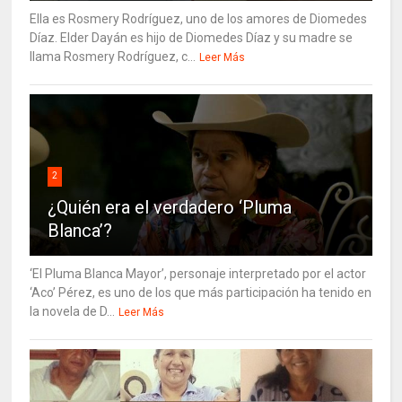
Ella es Rosmery Rodríguez, uno de los amores de Diomedes
Díaz. Elder Dayán es hijo de Diomedes Díaz y su madre se
llama Rosmery Rodríguez, c...
Leer Más
2
¿Quién era el verdadero ‘Pluma
Blanca’?
‘El Pluma Blanca Mayor’, personaje interpretado por el actor
‘Aco’ Pérez, es uno de los que más participación ha tenido en
la novela de D...
Leer Más