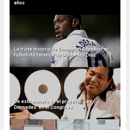
años
La triste historia de Emmanuel Adebayor el
futbolista fanático de Diomedes Díaz
De esta manera va el proyecto ‘Ley
Diomedes’ en el Congreso