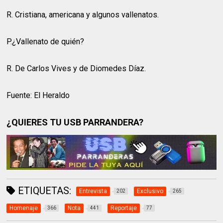
R.
Cristiana, americana y algunos vallenatos.
P.¿Vallenato de quién?
R.
De Carlos Vives y de Diomedes Díaz.
Fuente: El Heraldo
¿QUIERES TU USB PARRANDERA?
ETIQUETAS:
Entrevista
Exclusivo
202
265
Homenaje
Nota
Reportaje
366
441
77