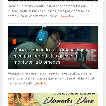
Caracol Televisión continúa lanzando contenidos que
buscan cautivar nuevos públicos, para posicionarse, así
como el canal con mayor audienci...
Leer Más
7
‘Mariano Saucedo’, el personaje que
encarna a periodistas que se la
‘montaron’ a Diomedes
Aunque no representa a una persona específica, sí tiene
similitudes con periodistas que en la vida real hablaron del
cantante. Posibl...
Leer Más