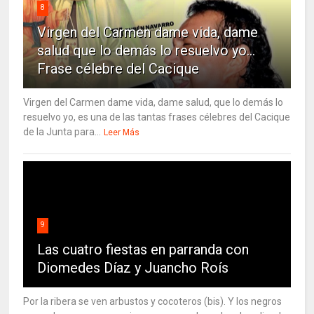
8
Virgen del Carmen dame vida, dame
salud que lo demás lo resuelvo yo…
Frase célebre del Cacique
Virgen del Carmen dame vida, dame salud, que lo demás lo
resuelvo yo, es una de las tantas frases célebres del Cacique
de la Junta para...
Leer Más
9
Las cuatro fiestas en parranda con
Diomedes Díaz y Juancho Roís
Por la ribera se ven arbustos y cocoteros (bis). Y los negros