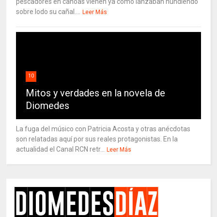
pescadores en canoas vienen ya como lanzaban hundiendo
sobre lodo su cañal....
Leer Más
10
Mitos y verdades en la novela de
Diomedes
La fuga del músico con Patricia Acosta y otras anécdotas
son relatadas aquí por sus reales protagonistas. En la
actualidad el Canal RCN retr...
Leer Más