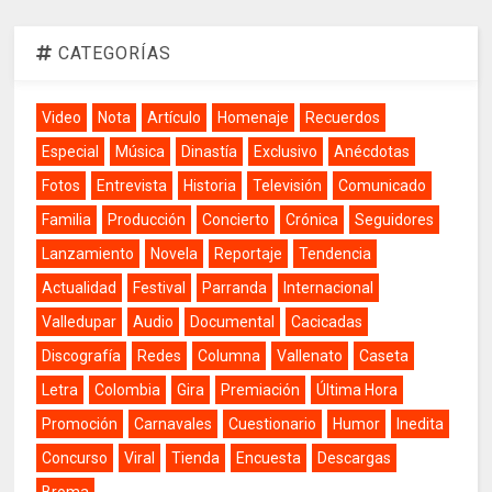
CATEGORÍAS
Video
Nota
Artículo
Homenaje
Recuerdos
Especial
Música
Dinastía
Exclusivo
Anécdotas
Fotos
Entrevista
Historia
Televisión
Comunicado
Familia
Producción
Concierto
Crónica
Seguidores
Lanzamiento
Novela
Reportaje
Tendencia
Actualidad
Festival
Parranda
Internacional
Valledupar
Audio
Documental
Cacicadas
Discografía
Redes
Columna
Vallenato
Caseta
Letra
Colombia
Gira
Premiación
Última Hora
Promoción
Carnavales
Cuestionario
Humor
Inedita
Concurso
Viral
Tienda
Encuesta
Descargas