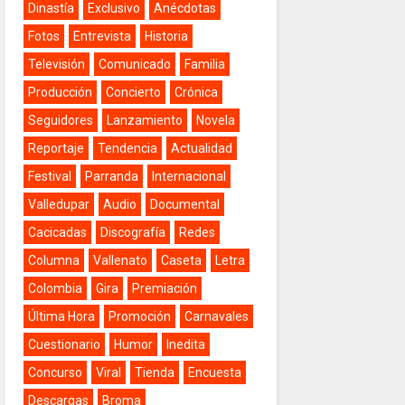
Dinastía
Exclusivo
Anécdotas
Fotos
Entrevista
Historia
Televisión
Comunicado
Familia
Producción
Concierto
Crónica
Seguidores
Lanzamiento
Novela
Reportaje
Tendencia
Actualidad
Festival
Parranda
Internacional
Valledupar
Audio
Documental
Cacicadas
Discografía
Redes
Columna
Vallenato
Caseta
Letra
Colombia
Gira
Premiación
Última Hora
Promoción
Carnavales
Cuestionario
Humor
Inedita
Concurso
Viral
Tienda
Encuesta
Descargas
Broma