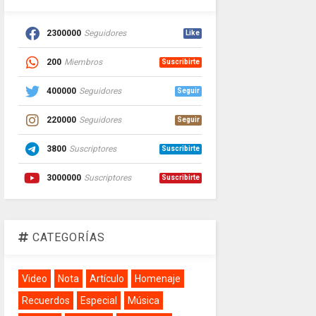
2300000
Seguidores
Like
200
Miembros
Suscribirte
400000
Seguidores
Seguir
220000
Seguidores
Seguir
3800
Suscriptores
Suscribirte
3000000
Suscriptores
Suscribirte
CATEGORÍAS
Video
Nota
Artículo
Homenaje
Recuerdos
Especial
Música