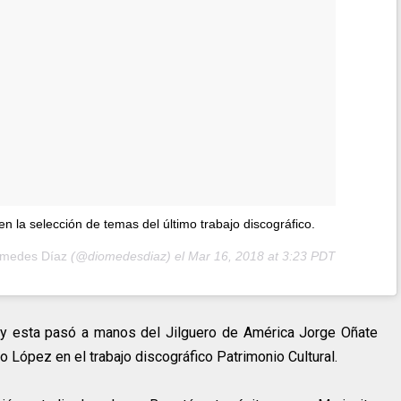
n la selección de temas del último trabajo discográfico.
omedes Díaz
(@diomedesdiaz) el
Mar 16, 2018 at 3:23 PDT
a y esta pasó a manos del Jilguero de América Jorge Oñate
ro López en el trabajo discográfico Patrimonio Cultural.