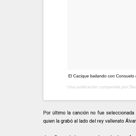
El Cacique bailando con Consuelo e
Una publicación compartida por
Di
Por último la canción no fue seleccionad
quien la
grabó
al lado del rey vallenato Álva