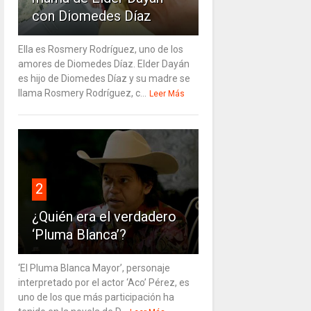
con Diomedes Díaz
Ella es Rosmery Rodríguez, uno de los
amores de Diomedes Díaz. Elder Dayán
es hijo de Diomedes Díaz y su madre se
llama Rosmery Rodríguez, c...
Leer Más
2
¿Quién era el verdadero
‘Pluma Blanca’?
‘El Pluma Blanca Mayor’, personaje
interpretado por el actor ‘Aco’ Pérez, es
uno de los que más participación ha