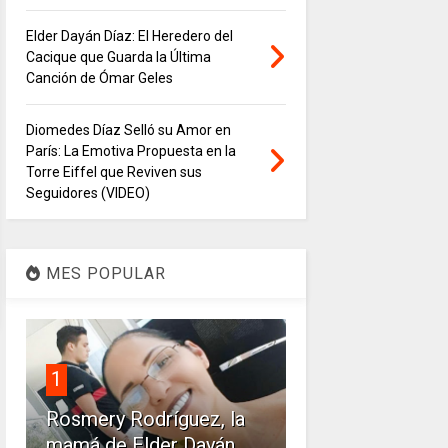
Elder Dayán Díaz: El Heredero del
Cacique que Guarda la Última
Canción de Ómar Geles
Diomedes Díaz Selló su Amor en
París: La Emotiva Propuesta en la
Torre Eiffel que Reviven sus
Seguidores (VIDEO)
MES POPULAR
1
Rosmery Rodríguez, la
mamá de Elder Dayán