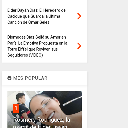
Elder Dayán Díaz: El Heredero del
Cacique que Guarda la Última
Canción de Ómar Geles
Diomedes Díaz Selló su Amor en
París: La Emotiva Propuesta en la
Torre Eiffel que Reviven sus
Seguidores (VIDEO)
MES POPULAR
1
Rosmery Rodríguez, la
mamá de Elder Dayán