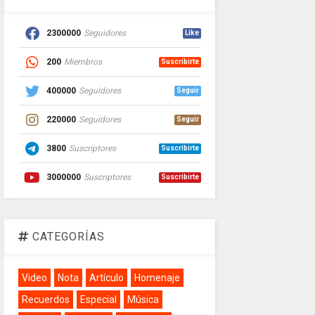
2300000
Seguidores
Like
200
Miembros
Suscribirte
400000
Seguidores
Seguir
220000
Seguidores
Seguir
3800
Suscriptores
Suscribirte
3000000
Suscriptores
Suscribirte
CATEGORÍAS
Video
Nota
Artículo
Homenaje
Recuerdos
Especial
Música