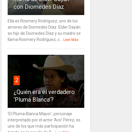
con Diomedes Díaz
Ella es Rosmery Rodríguez, uno de los
amores de Diomedes Díaz. Elder Dayán
es hijo de Diomedes Díaz y su madre se
llama Rosmery Rodríguez, c...
Leer Más
2
¿Quién era el verdadero
‘Pluma Blanca’?
‘El Pluma Blanca Mayor’, personaje
interpretado por el actor ‘Aco’ Pérez, es
uno de los que más participación ha