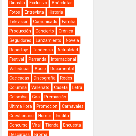
Dinastía
Exclusivo
Anécdotas
Fotos
Entrevista
Historia
Televisión
Comunicado
Familia
Producción
Concierto
Crónica
Seguidores
Lanzamiento
Novela
Reportaje
Tendencia
Actualidad
Festival
Parranda
Internacional
Valledupar
Audio
Documental
Cacicadas
Discografía
Redes
Columna
Vallenato
Caseta
Letra
Colombia
Gira
Premiación
Última Hora
Promoción
Carnavales
Cuestionario
Humor
Inedita
Concurso
Viral
Tienda
Encuesta
Descargas
Broma