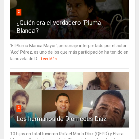
2
¿Quién era el verdadero ‘Pluma
Blanca’?
‘El Pluma Blanca Mayor’, personaje interpretado por el actor
‘Aco’ Pérez, es uno de los que más participación ha tenido en
la novela de D...
Leer Más
3
Los hermanos de Diomedes Díaz
10 hijos en total tuvieron Rafael María Díaz (QEPD) y Elvira