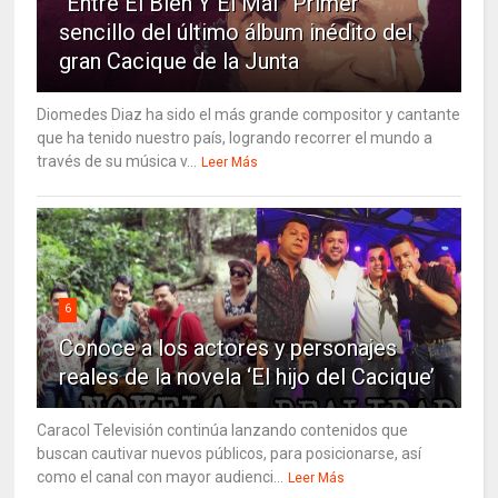
“Entre El Bien Y El Mal” Primer
sencillo del último álbum inédito del
gran Cacique de la Junta
Diomedes Diaz ha sido el más grande compositor y cantante
que ha tenido nuestro país, logrando recorrer el mundo a
través de su música v...
Leer Más
6
Conoce a los actores y personajes
reales de la novela ‘El hijo del Cacique’
Caracol Televisión continúa lanzando contenidos que
buscan cautivar nuevos públicos, para posicionarse, así
como el canal con mayor audienci...
Leer Más