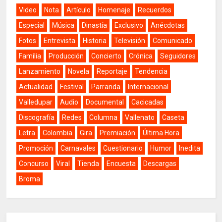
Video
Nota
Artículo
Homenaje
Recuerdos
Especial
Música
Dinastía
Exclusivo
Anécdotas
Fotos
Entrevista
Historia
Televisión
Comunicado
Familia
Producción
Concierto
Crónica
Seguidores
Lanzamiento
Novela
Reportaje
Tendencia
Actualidad
Festival
Parranda
Internacional
Valledupar
Audio
Documental
Cacicadas
Discografía
Redes
Columna
Vallenato
Caseta
Letra
Colombia
Gira
Premiación
Última Hora
Promoción
Carnavales
Cuestionario
Humor
Inedita
Concurso
Viral
Tienda
Encuesta
Descargas
Broma