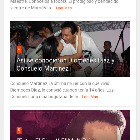
Maestre. Conócelos a todos!. El prodigioso y bendecido
vientre de MamáVila ...
Leer Más
4
Así se conocieron Diomedes Díaz y
Consuelo Martínez
Consuelo Martínez, la última mujer con la que vivió
Diomedes Díaz, lo conoció cuando tenía 14 años. Luz
Consuelo, una niña bogotana de or...
Leer Más
5