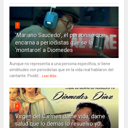
7
‘Mariano Saucedo’, el personaje que
encarna a periodistas que se la
‘montaron’ a Diomedes
Aunque no representa a una persona específica, sí tiene
similitudes con periodistas que en la vida real hablaron del
cantante. Posibl...
Leer Más
8
Virgen del Carmen dame vida, dame
salud que lo demás lo resuelvo yo…