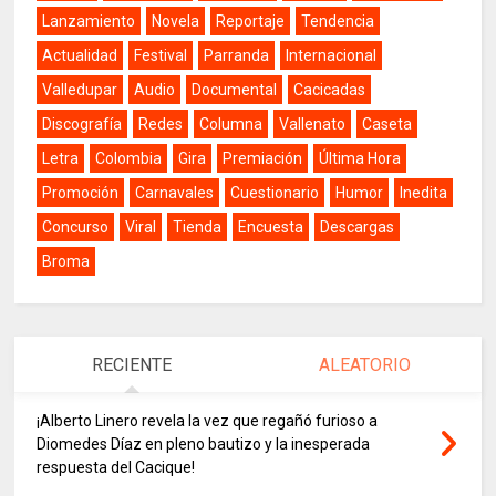
Lanzamiento
Novela
Reportaje
Tendencia
Actualidad
Festival
Parranda
Internacional
Valledupar
Audio
Documental
Cacicadas
Discografía
Redes
Columna
Vallenato
Caseta
Letra
Colombia
Gira
Premiación
Última Hora
Promoción
Carnavales
Cuestionario
Humor
Inedita
Concurso
Viral
Tienda
Encuesta
Descargas
Broma
RECIENTE
ALEATORIO
¡Alberto Linero revela la vez que regañó furioso a
Diomedes Díaz en pleno bautizo y la inesperada
respuesta del Cacique!