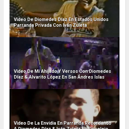
Video De Diomedes Díaz En Estados Unidos
Parranda Privada Con Iván Zuleta
Video De Mi Ahijado Y Versos Con Diomedes
Díaz & Alvarito López En San Ándres Islas
Video De La Envidia En Parranda Recordando
A Diomedes Díaz & Iván Zuleta En Sincelejo