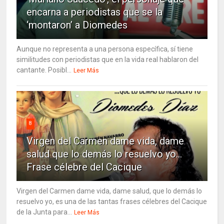
encarna a periodistas que se la
‘montaron’ a Diomedes
Aunque no representa a una persona específica, sí tiene
similitudes con periodistas que en la vida real hablaron del
cantante. Posibl...
Leer Más
8
Virgen del Carmen dame vida, dame
salud que lo demás lo resuelvo yo…
Frase célebre del Cacique
Virgen del Carmen dame vida, dame salud, que lo demás lo
resuelvo yo, es una de las tantas frases célebres del Cacique
de la Junta para...
Leer Más