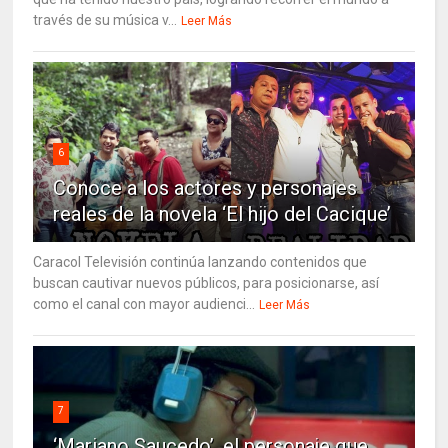
través de su música v...
Leer Más
6
Conoce a los actores y personajes
reales de la novela ‘El hijo del Cacique’
Caracol Televisión continúa lanzando contenidos que
buscan cautivar nuevos públicos, para posicionarse, así
como el canal con mayor audienci...
Leer Más
7
‘Mariano Saucedo’, el personaje que