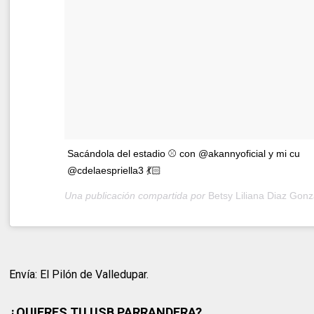
Sacándola del estadio ⚾️ con @akannyoficial y mi cu
@cdelaespriella3 💃🏻
Una publicación compartida por
Betsy Liliana Diaz Gonz
Envía: El Pilón de Valledupar.
¿QUIERES TU USB PARRANDERA?