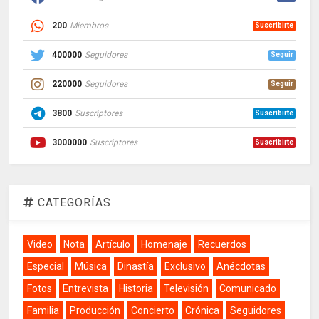
200
Miembros
Suscribirte
400000
Seguidores
Seguir
220000
Seguidores
Seguir
3800
Suscriptores
Suscribirte
3000000
Suscriptores
Suscribirte
CATEGORÍAS
Video
Nota
Artículo
Homenaje
Recuerdos
Especial
Música
Dinastía
Exclusivo
Anécdotas
Fotos
Entrevista
Historia
Televisión
Comunicado
Familia
Producción
Concierto
Crónica
Seguidores