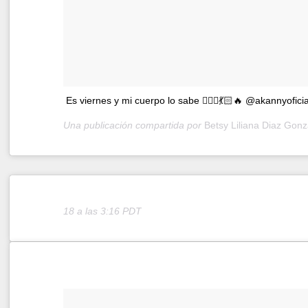
Es viernes y mi cuerpo lo sabe 🤷🏻‍♀️💃🏻🔥 @akannyoficia
Una publicación compartida por
Betsy Liliana Diaz Gonz
18 a las 3:16 PDT