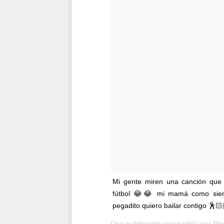
Mi gente miren una canción que
fútbol 😂😂 mi mamá como siemp
pegadito quiero bailar contigo 🕺🏻
Una publicación compartida por
Mar