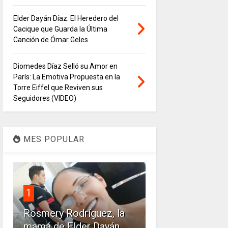
Elder Dayán Díaz: El Heredero del
Cacique que Guarda la Última
Canción de Ómar Geles
Diomedes Díaz Selló su Amor en
París: La Emotiva Propuesta en la
Torre Eiffel que Reviven sus
Seguidores (VIDEO)
MES POPULAR
1
Rosmery Rodríguez, la
mamá de Elder Dayán