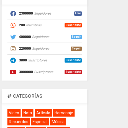
2300000
Seguidores
Like
200
Miembros
Suscribirte
400000
Seguidores
Seguir
220000
Seguidores
Seguir
3800
Suscriptores
Suscribirte
3000000
Suscriptores
Suscribirte
CATEGORÍAS
Video
Nota
Artículo
Homenaje
Recuerdos
Especial
Música