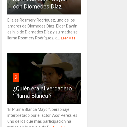
con Diomedes Díaz
Ella es Rosmery Rodríguez, uno de los
amores de Diomedes Díaz. Elder Dayán
es hijo de Diomedes Díaz y su madre se
llama Rosmery Rodríguez, c...
Leer Más
2
¿Quién era el verdadero
‘Pluma Blanca’?
‘El Pluma Blanca Mayor’, personaje
interpretado por el actor ‘Aco’ Pérez, es
uno de los que más participación ha