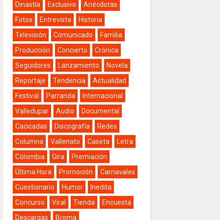
Dinastía
Exclusivo
Anécdotas
Fotos
Entrevista
Historia
Televisión
Comunicado
Familia
Producción
Concierto
Crónica
Seguidores
Lanzamiento
Novela
Reportaje
Tendencia
Actualidad
Festival
Parranda
Internacional
Valledupar
Audio
Documental
Cacicadas
Discografía
Redes
Columna
Vallenato
Caseta
Letra
Colombia
Gira
Premiación
Última Hora
Promoción
Carnavales
Cuestionario
Humor
Inedita
Concurso
Viral
Tienda
Encuesta
Descargas
Broma