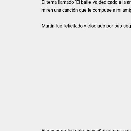
El tema llamado ‘El baile’ va dedicado a la 
miren una canción que le compuse a mi amigo
Martín fue felicitado y elogiado por sus seg
El menor de tan solo once años alterna sus 