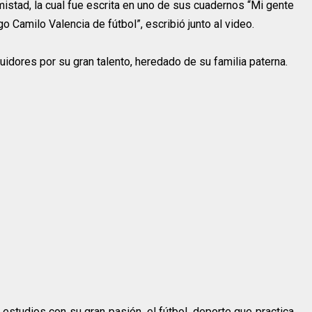
amistad, la cual fue escrita en uno de sus cuadernos “Mi gente
 Camilo Valencia de fútbol”, escribió junto al video.
uidores por su gran talento, heredado de su familia paterna.
estudios con su gran pasión, el fútbol, deporte que practica