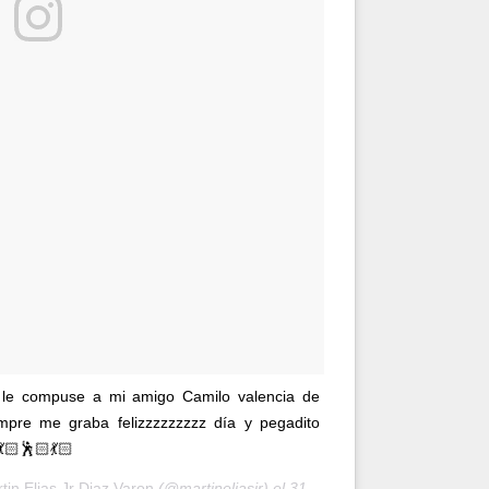
 le compuse a mi amigo Camilo valencia de
re me graba felizzzzzzzzz día y pegadito
🏻🕺🏻💃🏻
tin Elias Jr Diaz Varon
(@martineliasjr) el
31 de Ago de 2018 a las 4:09 PDT