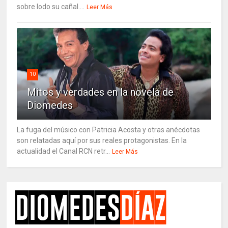
sobre lodo su cañal....
Leer Más
10
Mitos y verdades en la novela de
Diomedes
La fuga del músico con Patricia Acosta y otras anécdotas
son relatadas aquí por sus reales protagonistas. En la
actualidad el Canal RCN retr...
Leer Más