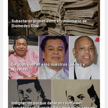
Subastarán primer contrato millonario de
Diomedes Díaz
De Juan Gabriel a los nuestros (Series y
Novelas)
Indignación porque dañaron rostro del
acordeonero Juancho Rois en monumento en