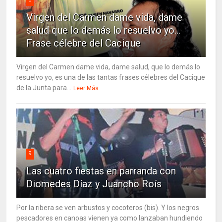
Virgen del Carmen dame vida, dame
salud que lo demás lo resuelvo yo…
Frase célebre del Cacique
Virgen del Carmen dame vida, dame salud, que lo demás lo
resuelvo yo, es una de las tantas frases célebres del Cacique
de la Junta para...
Leer Más
9
Las cuatro fiestas en parranda con
Diomedes Díaz y Juancho Roís
Por la ribera se ven arbustos y cocoteros (bis). Y los negros
pescadores en canoas vienen ya como lanzaban hundiendo