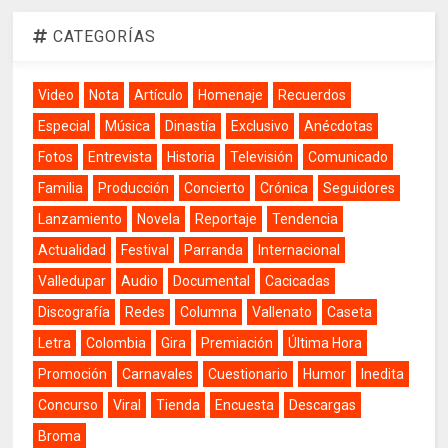
CATEGORÍAS
Video
Nota
Artículo
Homenaje
Recuerdos
Especial
Música
Dinastía
Exclusivo
Anécdotas
Fotos
Entrevista
Historia
Televisión
Comunicado
Familia
Producción
Concierto
Crónica
Seguidores
Lanzamiento
Novela
Reportaje
Tendencia
Actualidad
Festival
Parranda
Internacional
Valledupar
Audio
Documental
Cacicadas
Discografía
Redes
Columna
Vallenato
Caseta
Letra
Colombia
Gira
Premiación
Última Hora
Promoción
Carnavales
Cuestionario
Humor
Inedita
Concurso
Viral
Tienda
Encuesta
Descargas
Broma