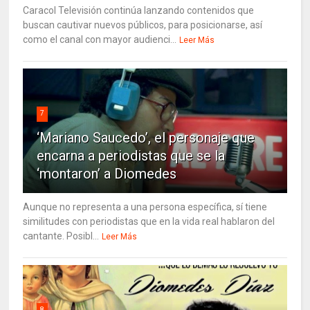
Caracol Televisión continúa lanzando contenidos que
buscan cautivar nuevos públicos, para posicionarse, así
como el canal con mayor audienci...
Leer Más
7
‘Mariano Saucedo’, el personaje que
encarna a periodistas que se la
‘montaron’ a Diomedes
Aunque no representa a una persona específica, sí tiene
similitudes con periodistas que en la vida real hablaron del
cantante. Posibl...
Leer Más
8