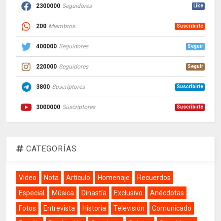
2300000
Seguidores
Like
200
Miembros
Suscribirte
400000
Seguidores
Seguir
220000
Seguidores
Seguir
3800
Suscriptores
Suscribirte
3000000
Suscriptores
Suscribirte
CATEGORÍAS
Video
Nota
Artículo
Homenaje
Recuerdos
Especial
Música
Dinastía
Exclusivo
Anécdotas
Fotos
Entrevista
Historia
Televisión
Comunicado