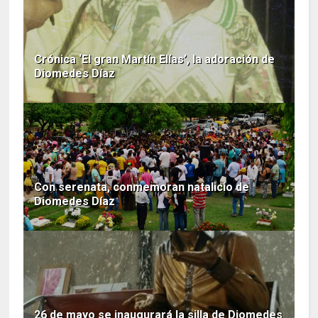
Crónica ‘El gran Martín Elías’, la adoración de
Diomedes Díaz
Con serenata, conmemoran natalicio de
Diomedes Díaz
26 de mayo se inaugurará la silla de Diomedes