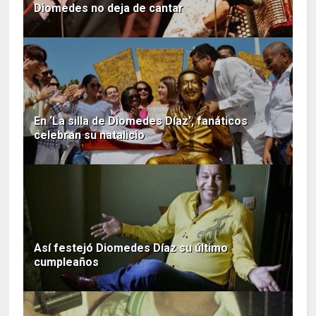
Diomedes no deja de cantar
En ‘La silla de Diomedes Díaz’, fanáticos
celebran su natalicio
Así festejó Diomedes Díaz su último
cumpleaños