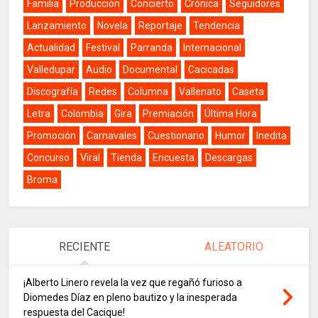
Familia
Producción
Concierto
Crónica
Seguidores
Lanzamiento
Novela
Reportaje
Tendencia
Actualidad
Festival
Parranda
Internacional
Valledupar
Audio
Documental
Cacicadas
Discografía
Redes
Columna
Vallenato
Caseta
Letra
Colombia
Gira
Premiación
Última Hora
Promoción
Carnavales
Cuestionario
Humor
Inedita
Concurso
Viral
Tienda
Encuesta
Descargas
Broma
RECIENTE
ALEATORIO
¡Alberto Linero revela la vez que regañó furioso a
Diomedes Díaz en pleno bautizo y la inesperada
respuesta del Cacique!