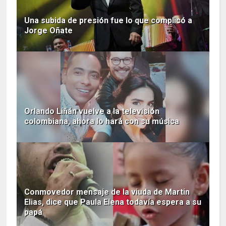
Una subida de presión fue lo que complicó a
Jorge Oñate
Orlando Liñán vuelve a la televisión
colombiana, ahora lo hará con su música
Conmovedor mensaje de la viuda de Martin
Elias, dice que Paula Elena todavía espera a su
papá