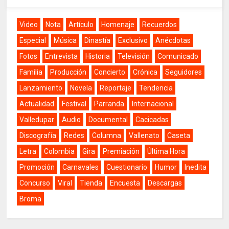
Video
Nota
Artículo
Homenaje
Recuerdos
Especial
Música
Dinastía
Exclusivo
Anécdotas
Fotos
Entrevista
Historia
Televisión
Comunicado
Familia
Producción
Concierto
Crónica
Seguidores
Lanzamiento
Novela
Reportaje
Tendencia
Actualidad
Festival
Parranda
Internacional
Valledupar
Audio
Documental
Cacicadas
Discografía
Redes
Columna
Vallenato
Caseta
Letra
Colombia
Gira
Premiación
Última Hora
Promoción
Carnavales
Cuestionario
Humor
Inedita
Concurso
Viral
Tienda
Encuesta
Descargas
Broma