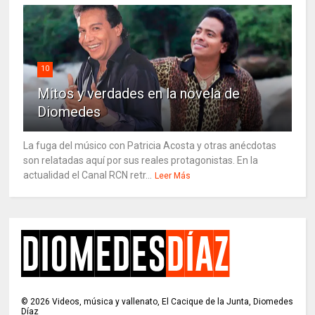
10
Mitos y verdades en la novela de
Diomedes
La fuga del músico con Patricia Acosta y otras anécdotas
son relatadas aquí por sus reales protagonistas. En la
actualidad el Canal RCN retr...
Leer Más
©
2026
Videos, música y vallenato, El Cacique de la Junta, Diomedes
Díaz