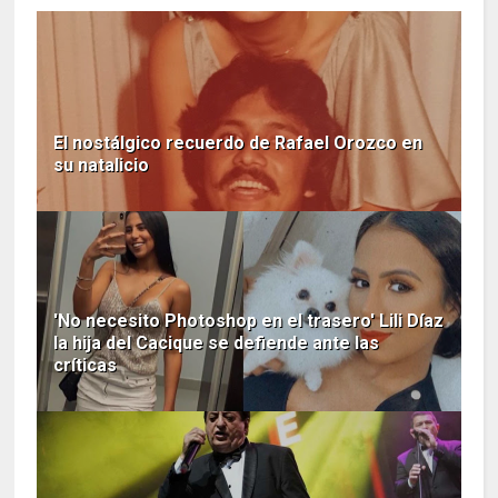
El nostálgico recuerdo de Rafael Orozco en
su natalicio
'No necesito Photoshop en el trasero' Lili Díaz
la hija del Cacique se defiende ante las
críticas