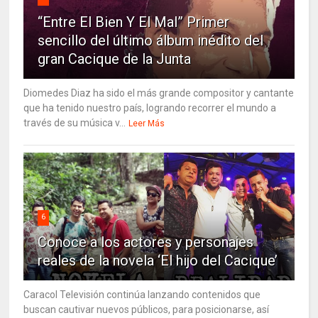
“Entre El Bien Y El Mal” Primer
sencillo del último álbum inédito del
gran Cacique de la Junta
Diomedes Diaz ha sido el más grande compositor y cantante
que ha tenido nuestro país, logrando recorrer el mundo a
través de su música v...
Leer Más
6
Conoce a los actores y personajes
reales de la novela ‘El hijo del Cacique’
Caracol Televisión continúa lanzando contenidos que
buscan cautivar nuevos públicos, para posicionarse, así