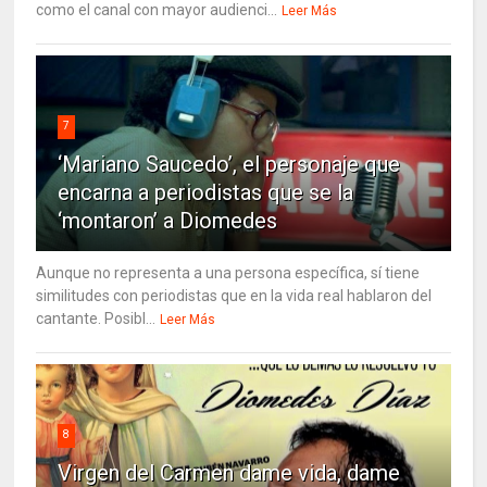
como el canal con mayor audienci...
Leer Más
7
‘Mariano Saucedo’, el personaje que
encarna a periodistas que se la
‘montaron’ a Diomedes
Aunque no representa a una persona específica, sí tiene
similitudes con periodistas que en la vida real hablaron del
cantante. Posibl...
Leer Más
8
Virgen del Carmen dame vida, dame