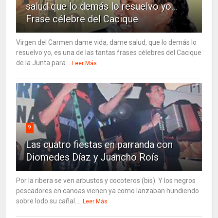
salud que lo demás lo resuelvo yo…
Frase célebre del Cacique
Virgen del Carmen dame vida, dame salud, que lo demás lo
resuelvo yo, es una de las tantas frases célebres del Cacique
de la Junta para...
Leer Más
9
Las cuatro fiestas en parranda con
Diomedes Díaz y Juancho Roís
Por la ribera se ven arbustos y cocoteros (bis). Y los negros
pescadores en canoas vienen ya como lanzaban hundiendo
sobre lodo su cañal....
Leer Más