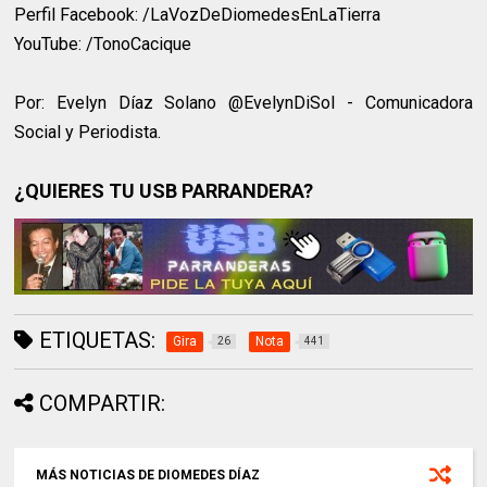
Perfil Facebook: /LaVozDeDiomedesEnLaTierra
YouTube: /TonoCacique
Por: Evelyn Díaz Solano @EvelynDiSol - Comunicadora
Social y Periodista.
¿QUIERES TU USB PARRANDERA?
ETIQUETAS:
Gira
Nota
26
441
COMPARTIR:
MÁS NOTICIAS DE DIOMEDES DÍAZ