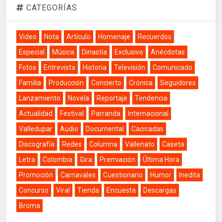
CATEGORÍAS
Video
Nota
Artículo
Homenaje
Recuerdos
Especial
Música
Dinastía
Exclusivo
Anécdotas
Fotos
Entrevista
Historia
Televisión
Comunicado
Familia
Producción
Concierto
Crónica
Seguidores
Lanzamiento
Novela
Reportaje
Tendencia
Actualidad
Festival
Parranda
Internacional
Valledupar
Audio
Documental
Cacicadas
Discografía
Redes
Columna
Vallenato
Caseta
Letra
Colombia
Gira
Premiación
Última Hora
Promoción
Carnavales
Cuestionario
Humor
Inedita
Concurso
Viral
Tienda
Encuesta
Descargas
Broma