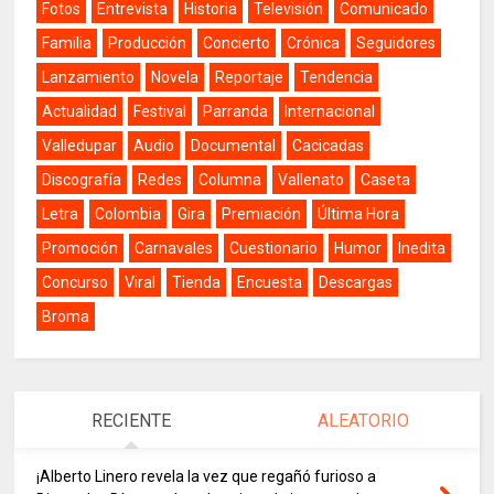
Fotos
Entrevista
Historia
Televisión
Comunicado
Familia
Producción
Concierto
Crónica
Seguidores
Lanzamiento
Novela
Reportaje
Tendencia
Actualidad
Festival
Parranda
Internacional
Valledupar
Audio
Documental
Cacicadas
Discografía
Redes
Columna
Vallenato
Caseta
Letra
Colombia
Gira
Premiación
Última Hora
Promoción
Carnavales
Cuestionario
Humor
Inedita
Concurso
Viral
Tienda
Encuesta
Descargas
Broma
RECIENTE
ALEATORIO
¡Alberto Linero revela la vez que regañó furioso a