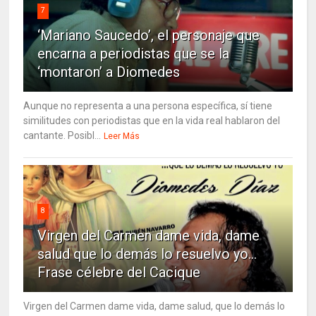
7
‘Mariano Saucedo’, el personaje que
encarna a periodistas que se la
‘montaron’ a Diomedes
Aunque no representa a una persona específica, sí tiene
similitudes con periodistas que en la vida real hablaron del
cantante. Posibl...
Leer Más
8
Virgen del Carmen dame vida, dame
salud que lo demás lo resuelvo yo…
Frase célebre del Cacique
Virgen del Carmen dame vida, dame salud, que lo demás lo