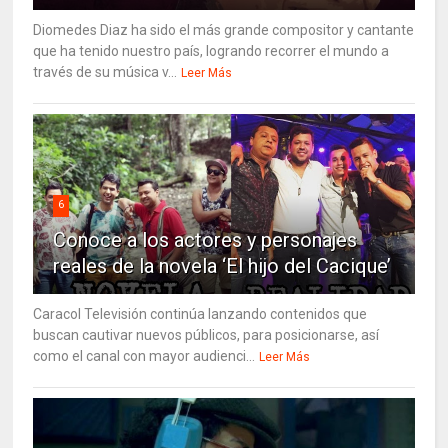
Diomedes Diaz ha sido el más grande compositor y cantante
que ha tenido nuestro país, logrando recorrer el mundo a
través de su música v...
Leer Más
6
Conoce a los actores y personajes
reales de la novela ‘El hijo del Cacique’
Caracol Televisión continúa lanzando contenidos que
buscan cautivar nuevos públicos, para posicionarse, así
como el canal con mayor audienci...
Leer Más