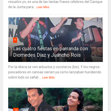
resuelvo yo, es una de las tantas frases célebres del Cacique
de la Junta para...
Leer Más
9
Las cuatro fiestas en parranda con
Diomedes Díaz y Juancho Roís
Por la ribera se ven arbustos y cocoteros (bis). Y los negros
pescadores en canoas vienen ya como lanzaban hundiendo
sobre lodo su cañal....
Leer Más
10