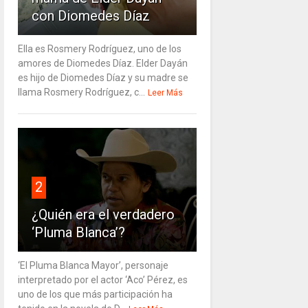
con Diomedes Díaz
Ella es Rosmery Rodríguez, uno de los
amores de Diomedes Díaz. Elder Dayán
es hijo de Diomedes Díaz y su madre se
llama Rosmery Rodríguez, c...
Leer Más
2
¿Quién era el verdadero
‘Pluma Blanca’?
‘El Pluma Blanca Mayor’, personaje
interpretado por el actor ‘Aco’ Pérez, es
uno de los que más participación ha