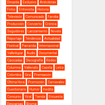
Dinastía
Exclusivo
Anécdotas
Fotos
Entrevista
Historia
Televisión
Comunicado
Familia
Producción
Concierto
Crónica
Seguidores
Lanzamiento
Novela
Reportaje
Tendencia
Actualidad
Festival
Parranda
Internacional
Valledupar
Audio
Documental
Cacicadas
Discografía
Redes
Columna
Vallenato
Caseta
Letra
Colombia
Gira
Premiación
Última Hora
Promoción
Carnavales
Cuestionario
Humor
Inedita
Concurso
Viral
Tienda
Encuesta
Descargas
Broma