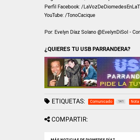
Perfil Facebook: /LaVozDeDiomedesEnLaT
YouTube: /TonoCacique
Por: Evelyn Díaz Solano @EvelynDiSol - Com
¿QUIERES TU USB PARRANDERA?
ETIQUETAS:
Comunicado
Nota
141
COMPARTIR:
MÁS NOTICIAS DE DIOMEDES DÍAZ