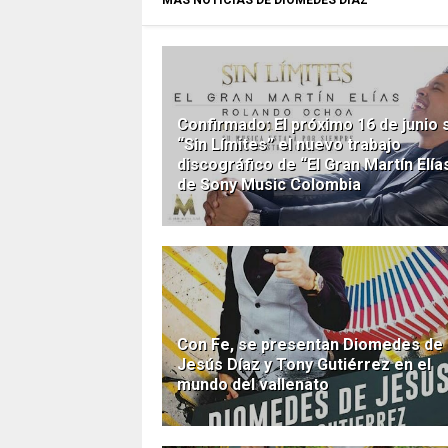
Confirmado: El próximo 16 de junio 
“Sin Límites” el nuevo trabajo
discográfico de “El Gran Martín Elía
de Sony Music Colombia
Con Fe, se presentan Diomedes de
Jesús Díaz y Tony Gutiérrez en el
mundo del vallenato