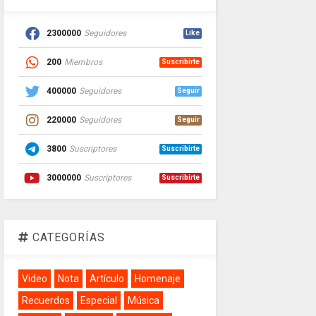
2300000
Seguidores
Like
200
Miembros
Suscribirte
400000
Seguidores
Seguir
220000
Seguidores
Seguir
3800
Suscriptores
Suscribirte
3000000
Suscriptores
Suscribirte
CATEGORÍAS
Video
Nota
Artículo
Homenaje
Recuerdos
Especial
Música