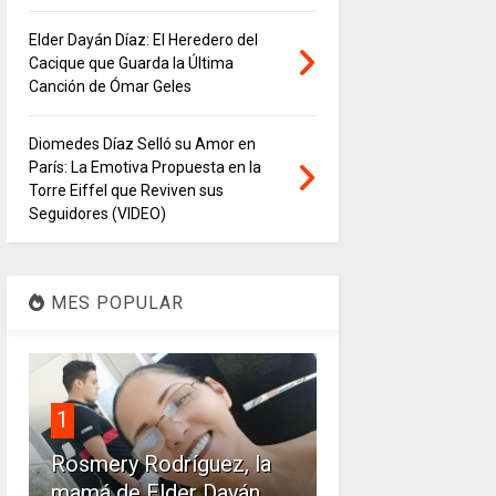
Elder Dayán Díaz: El Heredero del
Cacique que Guarda la Última
Canción de Ómar Geles
Diomedes Díaz Selló su Amor en
París: La Emotiva Propuesta en la
Torre Eiffel que Reviven sus
Seguidores (VIDEO)
MES POPULAR
1
Rosmery Rodríguez, la
mamá de Elder Dayán