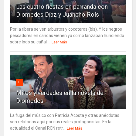
Las cuatro fiestas en parranda con
Diomedes Díaz y Juancho Roís
Por la ribera se ven arbustos y cocoteros (bis). Y los negros
pescadores en canoas vienen ya como lanzaban hundiendo
sobre lodo su cañal....
Leer Más
10
Mitos y verdades en la novela de
Diomedes
La fuga del músico con Patricia Acosta y otras anécdotas
son relatadas aquí por sus reales protagonistas. En la
actualidad el Canal RCN retr...
Leer Más