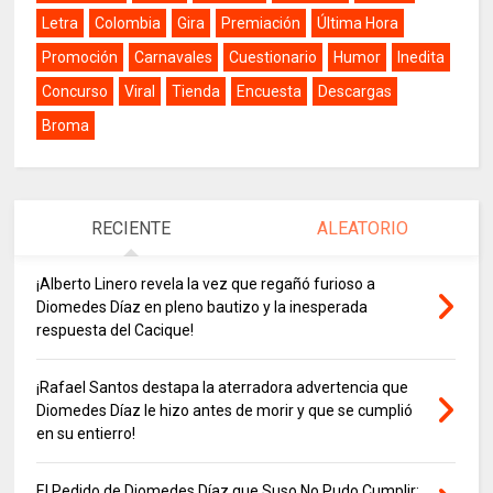
Letra
Colombia
Gira
Premiación
Última Hora
Promoción
Carnavales
Cuestionario
Humor
Inedita
Concurso
Viral
Tienda
Encuesta
Descargas
Broma
RECIENTE
ALEATORIO
¡Alberto Linero revela la vez que regañó furioso a
Diomedes Díaz en pleno bautizo y la inesperada
respuesta del Cacique!
¡Rafael Santos destapa la aterradora advertencia que
Diomedes Díaz le hizo antes de morir y que se cumplió
en su entierro!
El Pedido de Diomedes Díaz que Suso No Pudo Cumplir: