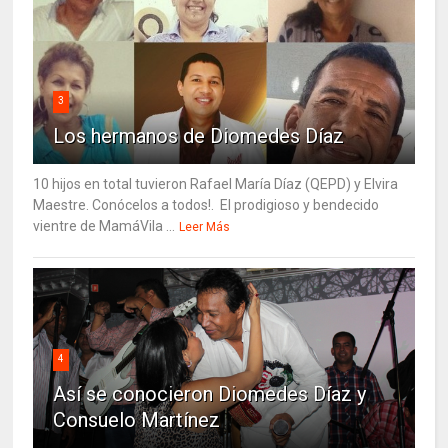
3
Los hermanos de Diomedes Díaz
10 hijos en total tuvieron Rafael María Díaz (QEPD) y Elvira
Maestre. Conócelos a todos!. El prodigioso y bendecido
vientre de MamáVila ...
Leer Más
4
Así se conocieron Diomedes Díaz y
Consuelo Martínez