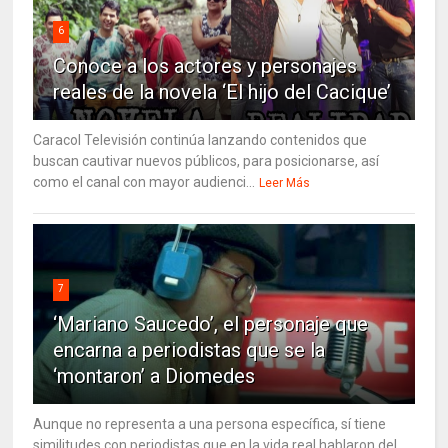
6
Conoce a los actores y personajes
reales de la novela ‘El hijo del Cacique’
Caracol Televisión continúa lanzando contenidos que
buscan cautivar nuevos públicos, para posicionarse, así
como el canal con mayor audienci...
Leer Más
7
‘Mariano Saucedo’, el personaje que
encarna a periodistas que se la
‘montaron’ a Diomedes
Aunque no representa a una persona específica, sí tiene
similitudes con periodistas que en la vida real hablaron del