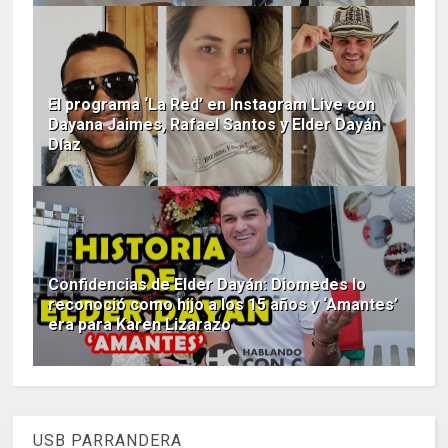
El programa ‘La Red’ en Instagram Live con
Dayana Jaimes, Rafael Santos y Elder Dayán
Díaz
Confidencias de Elder Dayán: Diomedes lo
reconoció como hijo a los 15 años y ‘Amantes’
era para Karen Lizarazo
USB PARRANDERA