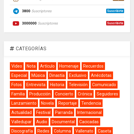
3800
Suscriptores
Suscribirte
3000000
Suscriptores
Suscribirte
CATEGORÍAS
Video
Nota
Artículo
Homenaje
Recuerdos
Especial
Música
Dinastía
Exclusivo
Anécdotas
Fotos
Entrevista
Historia
Televisión
Comunicado
Familia
Producción
Concierto
Crónica
Seguidores
Lanzamiento
Novela
Reportaje
Tendencia
Actualidad
Festival
Parranda
Internacional
Valledupar
Audio
Documental
Cacicadas
Discografía
Redes
Columna
Vallenato
Caseta