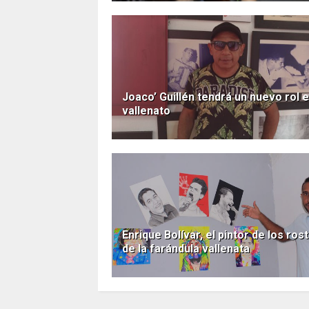
Joaco’ Guillén tendrá un nuevo rol e
vallenato
Enrique Bolívar, el pintor de los ros
de la farándula vallenata