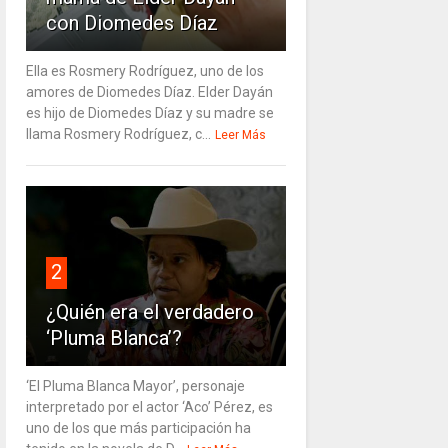
con Diomedes Díaz
Ella es Rosmery Rodríguez, uno de los
amores de Diomedes Díaz. Elder Dayán
es hijo de Diomedes Díaz y su madre se
llama Rosmery Rodríguez, c...
Leer Más
2
¿Quién era el verdadero
‘Pluma Blanca’?
‘El Pluma Blanca Mayor’, personaje
interpretado por el actor ‘Aco’ Pérez, es
uno de los que más participación ha