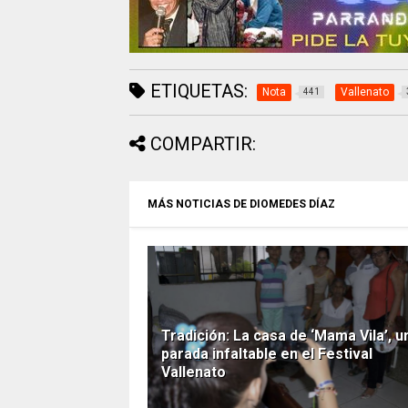
ETIQUETAS:
Nota
Vallenato
441
COMPARTIR:
MÁS NOTICIAS DE DIOMEDES DÍAZ
Tradición: La casa de ‘Mama Vila’, u
parada infaltable en el Festival
Vallenato