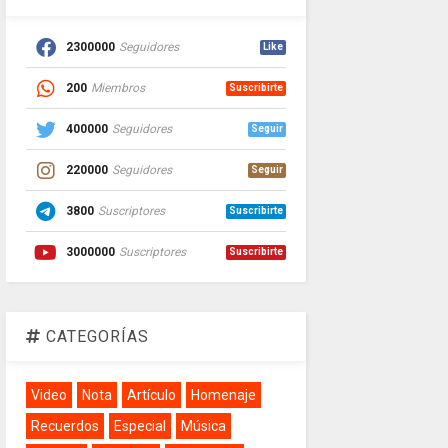
2300000
Seguidores
Like
200
Miembros
Suscribirte
400000
Seguidores
Seguir
220000
Seguidores
Seguir
3800
Suscriptores
Suscribirte
3000000
Suscriptores
Suscribirte
CATEGORÍAS
Video
Nota
Artículo
Homenaje
Recuerdos
Especial
Música