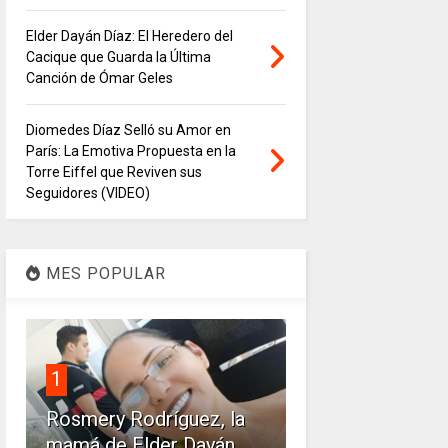
Elder Dayán Díaz: El Heredero del
Cacique que Guarda la Última
Canción de Ómar Geles
Diomedes Díaz Selló su Amor en
París: La Emotiva Propuesta en la
Torre Eiffel que Reviven sus
Seguidores (VIDEO)
MES POPULAR
1
Rosmery Rodríguez, la
mamá de Elder Dayán