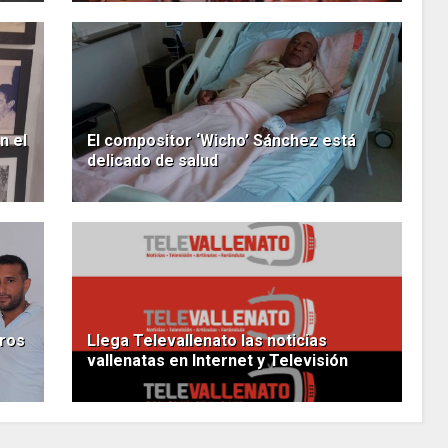
n el
El compositor ‘Wicho’ Sánchez está
delicado de salud
tros
Llega Televallenato las noticias
vallenatas en Internet y Televisión