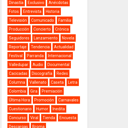
Dinastía
Exclusivo
Anécdotas
Fotos
Entrevista
Historia
Televisión
Comunicado
Familia
Producción
Concierto
Crónica
Seguidores
Lanzamiento
Novela
Reportaje
Tendencia
Actualidad
Festival
Parranda
Internacional
Valledupar
Audio
Documental
Cacicadas
Discografía
Redes
Columna
Vallenato
Caseta
Letra
Colombia
Gira
Premiación
Última Hora
Promoción
Carnavales
Cuestionario
Humor
Inedita
Concurso
Viral
Tienda
Encuesta
Descargas
Broma