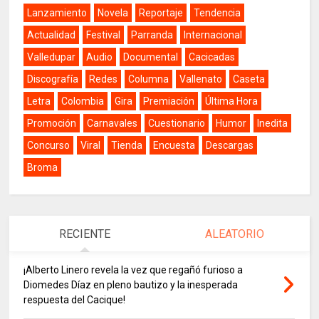
Lanzamiento
Novela
Reportaje
Tendencia
Actualidad
Festival
Parranda
Internacional
Valledupar
Audio
Documental
Cacicadas
Discografía
Redes
Columna
Vallenato
Caseta
Letra
Colombia
Gira
Premiación
Última Hora
Promoción
Carnavales
Cuestionario
Humor
Inedita
Concurso
Viral
Tienda
Encuesta
Descargas
Broma
RECIENTE
ALEATORIO
¡Alberto Linero revela la vez que regañó furioso a
Diomedes Díaz en pleno bautizo y la inesperada
respuesta del Cacique!