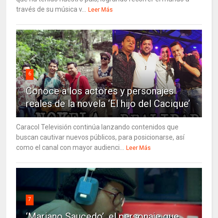
través de su música v...
Leer Más
6
Conoce a los actores y personajes
reales de la novela ‘El hijo del Cacique’
Caracol Televisión continúa lanzando contenidos que
buscan cautivar nuevos públicos, para posicionarse, así
como el canal con mayor audienci...
Leer Más
7
‘Mariano Saucedo’, el personaje que