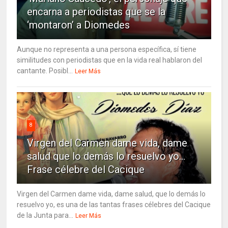
encarna a periodistas que se la
‘montaron’ a Diomedes
Aunque no representa a una persona específica, sí tiene
similitudes con periodistas que en la vida real hablaron del
cantante. Posibl...
Leer Más
8
Virgen del Carmen dame vida, dame
salud que lo demás lo resuelvo yo…
Frase célebre del Cacique
Virgen del Carmen dame vida, dame salud, que lo demás lo
resuelvo yo, es una de las tantas frases célebres del Cacique
de la Junta para...
Leer Más