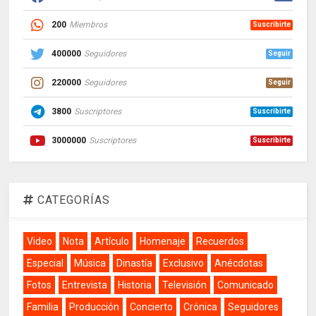
200
Miembros
Suscribirte
400000
Seguidores
Seguir
220000
Seguidores
Seguir
3800
Suscriptores
Suscribirte
3000000
Suscriptores
Suscribirte
CATEGORÍAS
Video
Nota
Artículo
Homenaje
Recuerdos
Especial
Música
Dinastía
Exclusivo
Anécdotas
Fotos
Entrevista
Historia
Televisión
Comunicado
Familia
Producción
Concierto
Crónica
Seguidores