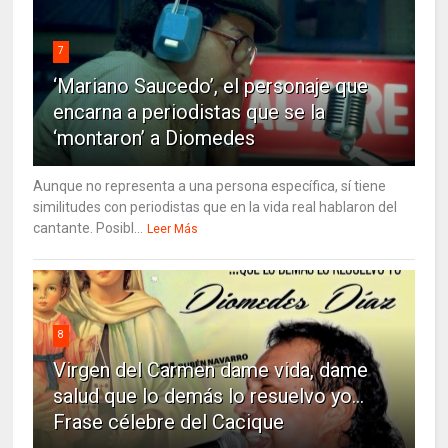
7
‘Mariano Saucedo’, el personaje que
encarna a periodistas que se la
‘montaron’ a Diomedes
Aunque no representa a una persona específica, sí tiene
similitudes con periodistas que en la vida real hablaron del
cantante. Posibl...
Leer Más
8
Virgen del Carmen dame vida, dame
salud que lo demás lo resuelvo yo…
Frase célebre del Cacique