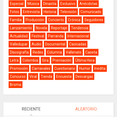
Especial
Música
Dinastía
Exclusivo
Anécdotas
Fotos
Entrevista
Historia
Televisión
Comunicado
Familia
Producción
Concierto
Crónica
Seguidores
Lanzamiento
Novela
Reportaje
Tendencia
Actualidad
Festival
Parranda
Internacional
Valledupar
Audio
Documental
Cacicadas
Discografía
Redes
Columna
Vallenato
Caseta
Letra
Colombia
Gira
Premiación
Última Hora
Promoción
Carnavales
Cuestionario
Humor
Inedita
Concurso
Viral
Tienda
Encuesta
Descargas
Broma
RECIENTE
ALEATORIO