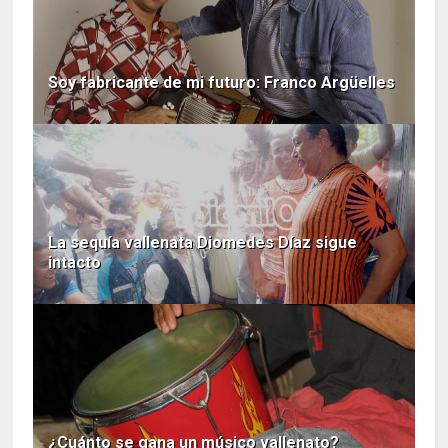
Soy fabricante de mi futuro: Franco Argüelles
La sequía vallenata Diomedes Díaz sigue
intacto
¿Cuánto se gana un músico vallenato?