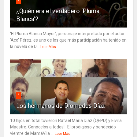
2
¿Quién era el verdadero ‘Pluma
Blanca’?
‘El Pluma Blanca Mayor’, personaje interpretado por el actor
‘Aco’ Pérez, es uno de los que más participación ha tenido en
la novela de D...
Leer Más
3
Los hermanos de Diomedes Díaz
10 hijos en total tuvieron Rafael María Díaz (QEPD) y Elvira
Maestre. Conócelos a todos!. El prodigioso y bendecido
vientre de MamáVila ...
Leer Más