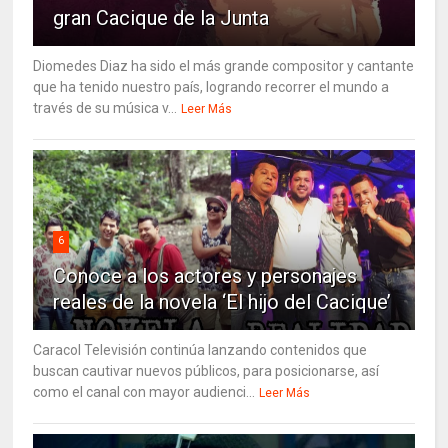
gran Cacique de la Junta
Diomedes Diaz ha sido el más grande compositor y cantante
que ha tenido nuestro país, logrando recorrer el mundo a
través de su música v...
Leer Más
6
Conoce a los actores y personajes
reales de la novela ‘El hijo del Cacique’
Caracol Televisión continúa lanzando contenidos que
buscan cautivar nuevos públicos, para posicionarse, así
como el canal con mayor audienci...
Leer Más