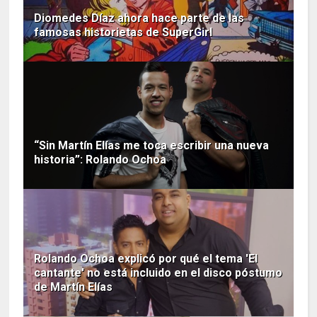
Diomedes Díaz ahora hace parte de las
famosas historietas de SuperGirl
“Sin Martín Elías me toca escribir una nueva
historia”: Rolando Ochoa
Rolando Ochoa explicó por qué el tema 'El
cantante' no está incluido en el disco póstumo
de Martín Elías