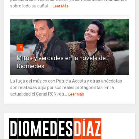
sobre lodo su cañal....
Leer Más
10
Mitos y verdades en la novela de
Diomedes
La fuga del músico con Patricia Acosta y otras anécdotas
son relatadas aquí por sus reales protagonistas. En la
actualidad el Canal RCN retr...
Leer Más