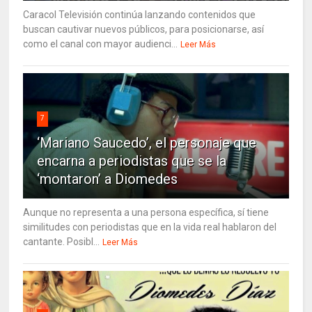
Caracol Televisión continúa lanzando contenidos que
buscan cautivar nuevos públicos, para posicionarse, así
como el canal con mayor audienci...
Leer Más
7
‘Mariano Saucedo’, el personaje que
encarna a periodistas que se la
‘montaron’ a Diomedes
Aunque no representa a una persona específica, sí tiene
similitudes con periodistas que en la vida real hablaron del
cantante. Posibl...
Leer Más