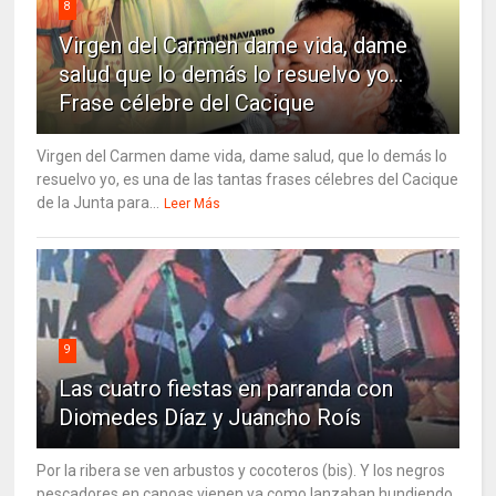
8
Virgen del Carmen dame vida, dame
salud que lo demás lo resuelvo yo…
Frase célebre del Cacique
Virgen del Carmen dame vida, dame salud, que lo demás lo
resuelvo yo, es una de las tantas frases célebres del Cacique
de la Junta para...
Leer Más
9
Las cuatro fiestas en parranda con
Diomedes Díaz y Juancho Roís
Por la ribera se ven arbustos y cocoteros (bis). Y los negros
pescadores en canoas vienen ya como lanzaban hundiendo