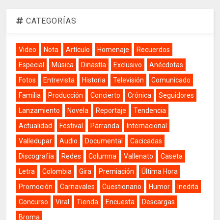
CATEGORÍAS
Video
Nota
Artículo
Homenaje
Recuerdos
Especial
Música
Dinastía
Exclusivo
Anécdotas
Fotos
Entrevista
Historia
Televisión
Comunicado
Familia
Producción
Concierto
Crónica
Seguidores
Lanzamiento
Novela
Reportaje
Tendencia
Actualidad
Festival
Parranda
Internacional
Valledupar
Audio
Documental
Cacicadas
Discografía
Redes
Columna
Vallenato
Caseta
Letra
Colombia
Gira
Premiación
Última Hora
Promoción
Carnavales
Cuestionario
Humor
Inedita
Concurso
Viral
Tienda
Encuesta
Descargas
Broma