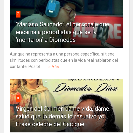
7
‘Mariano Saucedo’, el personaje que
encarna a periodistas que se la
‘montaron’ a Diomedes
Aunque no representa a una persona específica, sí tiene
similitudes con periodistas que en la vida real hablaron del
cantante. Posibl...
Leer Más
8
Virgen del Carmen dame vida, dame
salud que lo demás lo resuelvo yo…
Frase célebre del Cacique