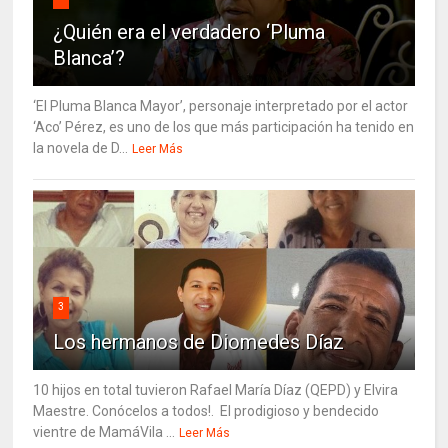
¿Quién era el verdadero ‘Pluma
Blanca’?
‘El Pluma Blanca Mayor’, personaje interpretado por el actor
‘Aco’ Pérez, es uno de los que más participación ha tenido en
la novela de D...
Leer Más
3
Los hermanos de Diomedes Díaz
10 hijos en total tuvieron Rafael María Díaz (QEPD) y Elvira
Maestre. Conócelos a todos!. El prodigioso y bendecido
vientre de MamáVila ...
Leer Más