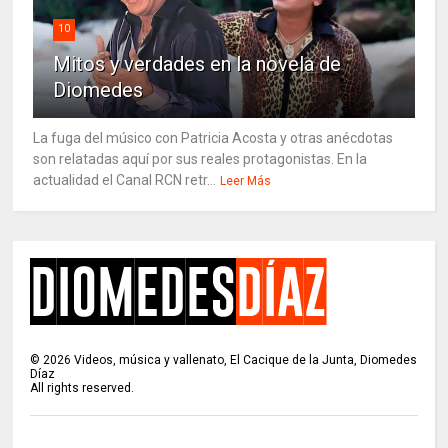
10
Mitos y verdades en la novela de
Diomedes
La fuga del músico con Patricia Acosta y otras anécdotas
son relatadas aquí por sus reales protagonistas. En la
actualidad el Canal RCN retr...
Leer Más
©
2026
Videos, música y vallenato, El Cacique de la Junta, Diomedes
Díaz
All rights reserved.