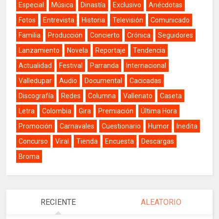
Especial
Música
Dinastía
Exclusivo
Anécdotas
Fotos
Entrevista
Historia
Televisión
Comunicado
Familia
Producción
Concierto
Crónica
Seguidores
Lanzamiento
Novela
Reportaje
Tendencia
Actualidad
Festival
Parranda
Internacional
Valledupar
Audio
Documental
Cacicadas
Discografía
Redes
Columna
Vallenato
Caseta
Letra
Colombia
Gira
Premiación
Última Hora
Promoción
Carnavales
Cuestionario
Humor
Inedita
Concurso
Viral
Tienda
Encuesta
Descargas
Broma
RECIENTE
ALEATORIO