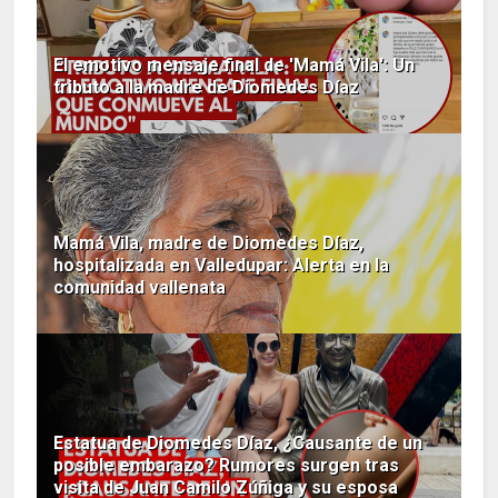
El emotivo mensaje final de 'Mamá Vila': Un
tributo a la madre de Diomedes Díaz
Mamá Vila, madre de Diomedes Díaz,
hospitalizada en Valledupar: Alerta en la
comunidad vallenata
Estatua de Diomedes Díaz, ¿Causante de un
posible embarazo? Rumores surgen tras
visita de Juan Camilo Zúñiga y su esposa