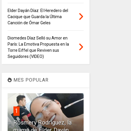
Elder Dayán Díaz: El Heredero del
Cacique que Guarda la Última
Canción de Ómar Geles
Diomedes Díaz Selló su Amor en
París: La Emotiva Propuesta en la
Torre Eiffel que Reviven sus
Seguidores (VIDEO)
MES POPULAR
1
Rosmery Rodríguez, la
mamá de Elder Dayán