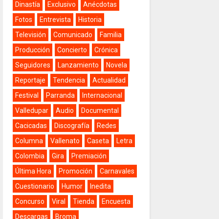
Dinastía
Exclusivo
Anécdotas
Fotos
Entrevista
Historia
Televisión
Comunicado
Familia
Producción
Concierto
Crónica
Seguidores
Lanzamiento
Novela
Reportaje
Tendencia
Actualidad
Festival
Parranda
Internacional
Valledupar
Audio
Documental
Cacicadas
Discografía
Redes
Columna
Vallenato
Caseta
Letra
Colombia
Gira
Premiación
Última Hora
Promoción
Carnavales
Cuestionario
Humor
Inedita
Concurso
Viral
Tienda
Encuesta
Descargas
Broma