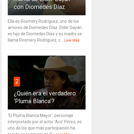
con Diomedes Díaz
Ella es Rosmery Rodríguez, uno de los
amores de Diomedes Díaz. Elder Dayán
es hijo de Diomedes Díaz y su madre se
llama Rosmery Rodríguez, c...
Leer Más
2
¿Quién era el verdadero
‘Pluma Blanca’?
‘El Pluma Blanca Mayor’, personaje
interpretado por el actor ‘Aco’ Pérez, es
uno de los que más participación ha