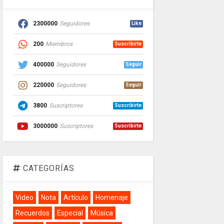
2300000
Seguidores
Like
200
Miembros
Suscribirte
400000
Seguidores
Seguir
220000
Seguidores
Seguir
3800
Suscriptores
Suscribirte
3000000
Suscriptores
Suscribirte
CATEGORÍAS
Video
Nota
Artículo
Homenaje
Recuerdos
Especial
Música