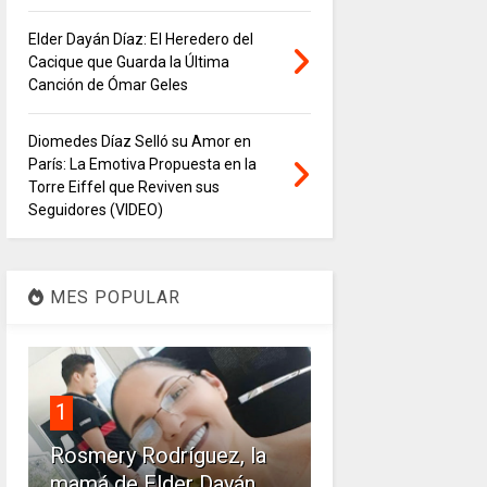
Elder Dayán Díaz: El Heredero del
Cacique que Guarda la Última
Canción de Ómar Geles
Diomedes Díaz Selló su Amor en
París: La Emotiva Propuesta en la
Torre Eiffel que Reviven sus
Seguidores (VIDEO)
MES POPULAR
1
Rosmery Rodríguez, la
mamá de Elder Dayán