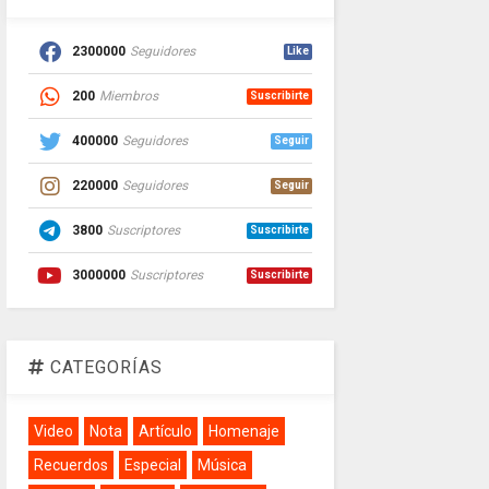
2300000
Seguidores
Like
200
Miembros
Suscribirte
400000
Seguidores
Seguir
220000
Seguidores
Seguir
3800
Suscriptores
Suscribirte
3000000
Suscriptores
Suscribirte
CATEGORÍAS
Video
Nota
Artículo
Homenaje
Recuerdos
Especial
Música