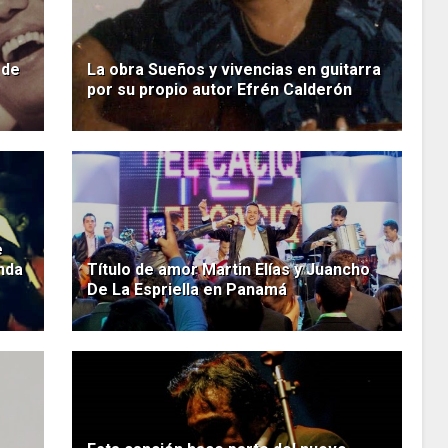
 de
La obra Sueños y vivencias en guitarra
por su propio autor Efrén Calderón
e
nda
Título de amor Martin Elías y Juancho
De La Espriella en Panamá