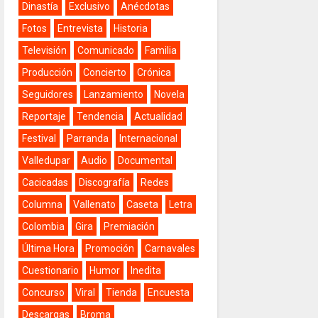
Dinastía
Exclusivo
Anécdotas
Fotos
Entrevista
Historia
Televisión
Comunicado
Familia
Producción
Concierto
Crónica
Seguidores
Lanzamiento
Novela
Reportaje
Tendencia
Actualidad
Festival
Parranda
Internacional
Valledupar
Audio
Documental
Cacicadas
Discografía
Redes
Columna
Vallenato
Caseta
Letra
Colombia
Gira
Premiación
Última Hora
Promoción
Carnavales
Cuestionario
Humor
Inedita
Concurso
Viral
Tienda
Encuesta
Descargas
Broma