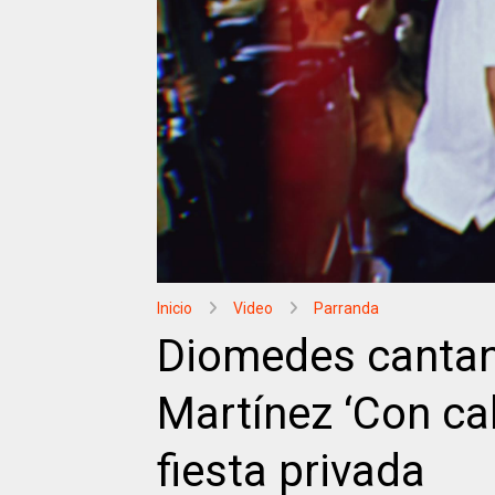
Inicio
Video
Parranda
Diomedes canta
Martínez ‘Con ca
fiesta privada