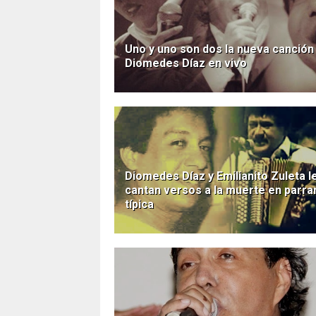
Uno y uno son dos la nueva canción
Diomedes Díaz en vivo
Diomedes Díaz y Emilianito Zuleta l
cantan versos a la muerte en parra
típica