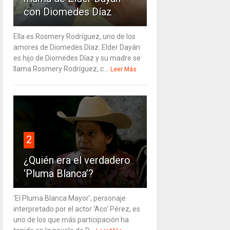
con Diomedes Díaz
Ella es Rosmery Rodríguez, uno de los
amores de Diomedes Díaz. Elder Dayán
es hijo de Diomedes Díaz y su madre se
llama Rosmery Rodríguez, c...
Leer Más
2
¿Quién era el verdadero
‘Pluma Blanca’?
‘El Pluma Blanca Mayor’, personaje
interpretado por el actor ‘Aco’ Pérez, es
uno de los que más participación ha