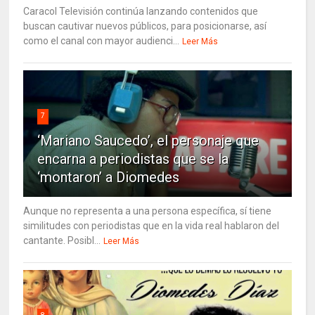
Caracol Televisión continúa lanzando contenidos que
buscan cautivar nuevos públicos, para posicionarse, así
como el canal con mayor audienci...
Leer Más
7
‘Mariano Saucedo’, el personaje que
encarna a periodistas que se la
‘montaron’ a Diomedes
Aunque no representa a una persona específica, sí tiene
similitudes con periodistas que en la vida real hablaron del
cantante. Posibl...
Leer Más