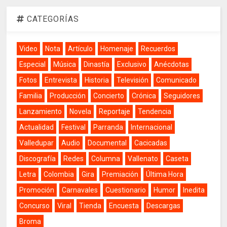
CATEGORÍAS
Video
Nota
Artículo
Homenaje
Recuerdos
Especial
Música
Dinastía
Exclusivo
Anécdotas
Fotos
Entrevista
Historia
Televisión
Comunicado
Familia
Producción
Concierto
Crónica
Seguidores
Lanzamiento
Novela
Reportaje
Tendencia
Actualidad
Festival
Parranda
Internacional
Valledupar
Audio
Documental
Cacicadas
Discografía
Redes
Columna
Vallenato
Caseta
Letra
Colombia
Gira
Premiación
Última Hora
Promoción
Carnavales
Cuestionario
Humor
Inedita
Concurso
Viral
Tienda
Encuesta
Descargas
Broma