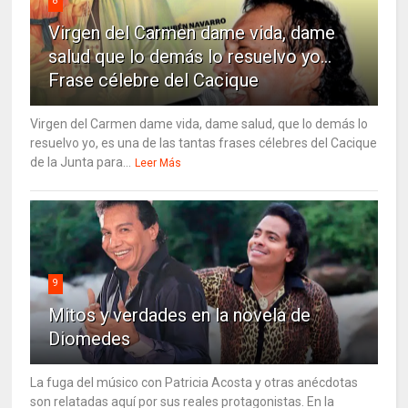
8
Virgen del Carmen dame vida, dame
salud que lo demás lo resuelvo yo…
Frase célebre del Cacique
Virgen del Carmen dame vida, dame salud, que lo demás lo
resuelvo yo, es una de las tantas frases célebres del Cacique
de la Junta para...
Leer Más
9
Mitos y verdades en la novela de
Diomedes
La fuga del músico con Patricia Acosta y otras anécdotas
son relatadas aquí por sus reales protagonistas. En la