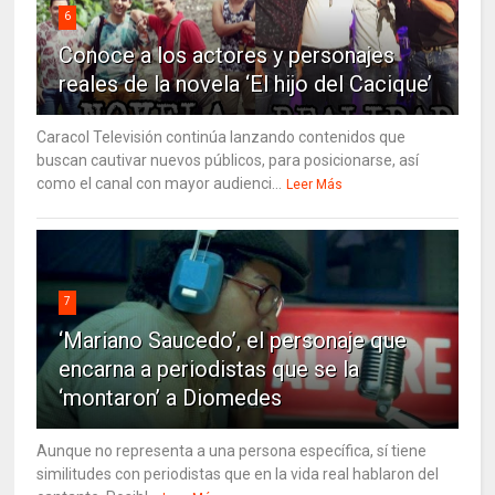
6
Conoce a los actores y personajes
reales de la novela ‘El hijo del Cacique’
Caracol Televisión continúa lanzando contenidos que
buscan cautivar nuevos públicos, para posicionarse, así
como el canal con mayor audienci...
Leer Más
7
‘Mariano Saucedo’, el personaje que
encarna a periodistas que se la
‘montaron’ a Diomedes
Aunque no representa a una persona específica, sí tiene
similitudes con periodistas que en la vida real hablaron del