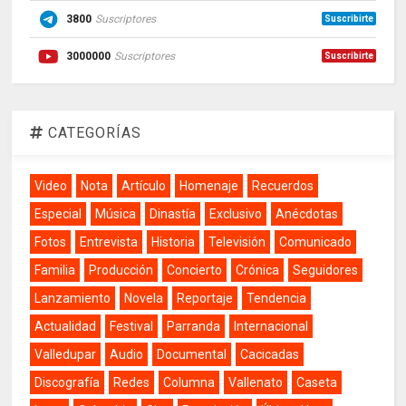
3800
Suscriptores
Suscribirte
3000000
Suscriptores
Suscribirte
CATEGORÍAS
Video
Nota
Artículo
Homenaje
Recuerdos
Especial
Música
Dinastía
Exclusivo
Anécdotas
Fotos
Entrevista
Historia
Televisión
Comunicado
Familia
Producción
Concierto
Crónica
Seguidores
Lanzamiento
Novela
Reportaje
Tendencia
Actualidad
Festival
Parranda
Internacional
Valledupar
Audio
Documental
Cacicadas
Discografía
Redes
Columna
Vallenato
Caseta