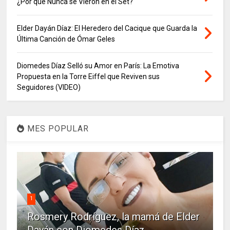
¿Por qué Nunca se Vieron en el Set?
Elder Dayán Díaz: El Heredero del Cacique que Guarda la
Última Canción de Ómar Geles
Diomedes Díaz Selló su Amor en París: La Emotiva
Propuesta en la Torre Eiffel que Reviven sus
Seguidores (VIDEO)
MES POPULAR
1
Rosmery Rodríguez, la mamá de Elder
Dayán con Diomedes Díaz