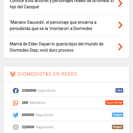
Conoce a los actores y personajes reales de la novela ‘El
hijo del Cacique’
‘Mariano Saucedo’, el personaje que encarna a
periodistas que se la ‘montaron’ a Diomedes
Mamá de Elder Dayan lo quería lejos del mundo de
Diomedes Díaz; vivió duro proceso
DIOMEDISTAS EN REDES
2300000
Seguidores
Like
200
Miembros
Suscribirte
400000
Seguidores
Seguir
220000
Seguidores
Seguir