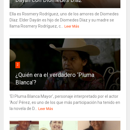
Ella es Rosmery Rodríguez, uno de los amores de Diomedes
Díaz. Elder Dayán es hijo de Diomedes Díaz y su madre se
llama Rosmery Rodríguez, c...
Leer Más
2
¿Quién era el verdadero ‘Pluma
Blanca’?
‘El Pluma Blanca Mayor’, personaje interpretado por el actor
‘Aco’ Pérez, es uno de los que más participación ha tenido en
la novela de D...
Leer Más