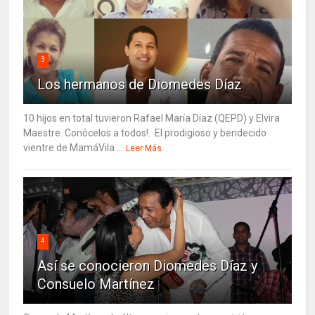
3
Los hermanos de Diomedes Díaz
10 hijos en total tuvieron Rafael María Díaz (QEPD) y Elvira
Maestre. Conócelos a todos!. El prodigioso y bendecido
vientre de MamáVila ...
Leer Más
4
Así se conocieron Diomedes Díaz y
Consuelo Martínez