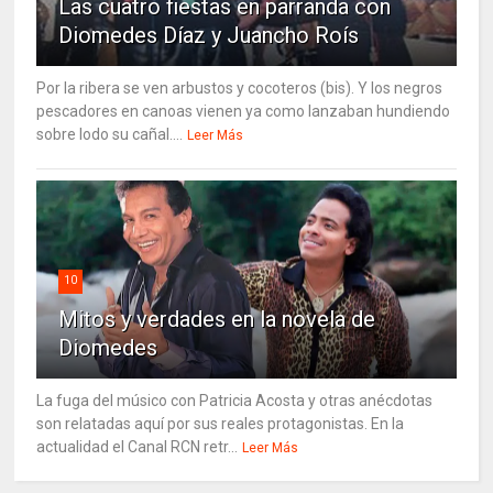
Las cuatro fiestas en parranda con
Diomedes Díaz y Juancho Roís
Por la ribera se ven arbustos y cocoteros (bis). Y los negros
pescadores en canoas vienen ya como lanzaban hundiendo
sobre lodo su cañal....
Leer Más
10
Mitos y verdades en la novela de
Diomedes
La fuga del músico con Patricia Acosta y otras anécdotas
son relatadas aquí por sus reales protagonistas. En la
actualidad el Canal RCN retr...
Leer Más