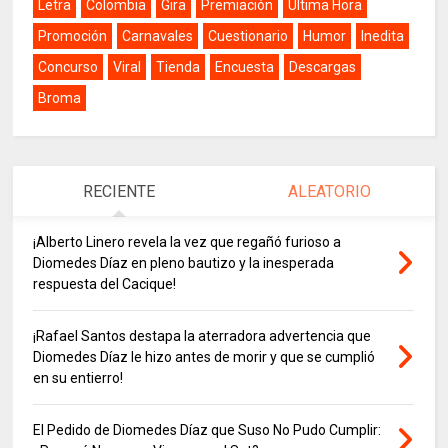
Letra
Colombia
Gira
Premiación
Última Hora
Promoción
Carnavales
Cuestionario
Humor
Inedita
Concurso
Viral
Tienda
Encuesta
Descargas
Broma
RECIENTE
ALEATORIO
¡Alberto Linero revela la vez que regañó furioso a
Diomedes Díaz en pleno bautizo y la inesperada
respuesta del Cacique!
¡Rafael Santos destapa la aterradora advertencia que
Diomedes Díaz le hizo antes de morir y que se cumplió
en su entierro!
El Pedido de Diomedes Díaz que Suso No Pudo Cumplir: