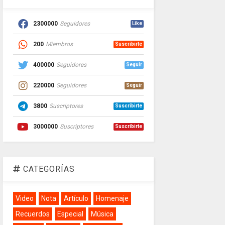
2300000
Seguidores
Like
200
Miembros
Suscribirte
400000
Seguidores
Seguir
220000
Seguidores
Seguir
3800
Suscriptores
Suscribirte
3000000
Suscriptores
Suscribirte
CATEGORÍAS
Video
Nota
Artículo
Homenaje
Recuerdos
Especial
Música