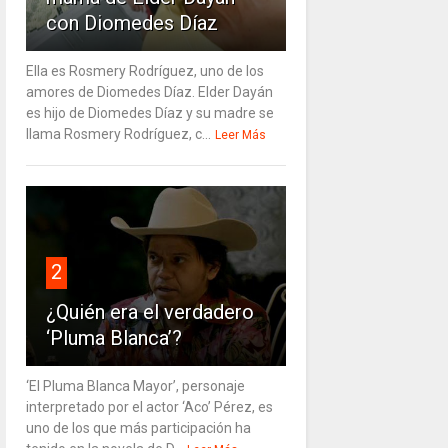
con Diomedes Díaz
Ella es Rosmery Rodríguez, uno de los
amores de Diomedes Díaz. Elder Dayán
es hijo de Diomedes Díaz y su madre se
llama Rosmery Rodríguez, c...
Leer Más
2
¿Quién era el verdadero
‘Pluma Blanca’?
‘El Pluma Blanca Mayor’, personaje
interpretado por el actor ‘Aco’ Pérez, es
uno de los que más participación ha