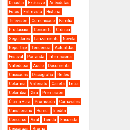
Dinastía
Exclusivo
Anécdotas
Fotos
Entrevista
Historia
Televisión
Comunicado
Familia
Producción
Concierto
Crónica
Seguidores
Lanzamiento
Novela
Reportaje
Tendencia
Actualidad
Festival
Parranda
Internacional
Valledupar
Audio
Documental
Cacicadas
Discografía
Redes
Columna
Vallenato
Caseta
Letra
Colombia
Gira
Premiación
Última Hora
Promoción
Carnavales
Cuestionario
Humor
Inedita
Concurso
Viral
Tienda
Encuesta
Descargas
Broma