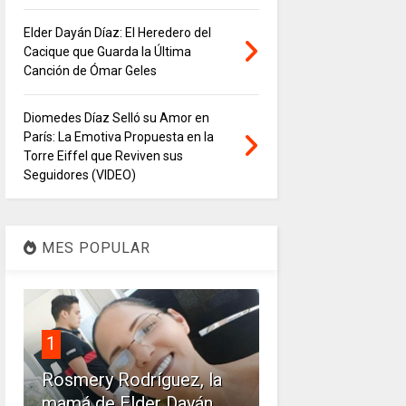
Elder Dayán Díaz: El Heredero del
Cacique que Guarda la Última
Canción de Ómar Geles
Diomedes Díaz Selló su Amor en
París: La Emotiva Propuesta en la
Torre Eiffel que Reviven sus
Seguidores (VIDEO)
MES POPULAR
1
Rosmery Rodríguez, la
mamá de Elder Dayán