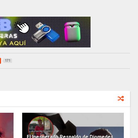
171
El Inesperado Respaldo de Diomedes