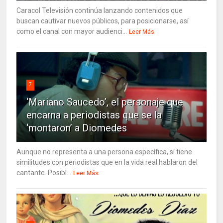
Caracol Televisión continúa lanzando contenidos que
buscan cautivar nuevos públicos, para posicionarse, así
como el canal con mayor audienci...
Leer Más
7
‘Mariano Saucedo’, el personaje que
encarna a periodistas que se la
‘montaron’ a Diomedes
Aunque no representa a una persona específica, sí tiene
similitudes con periodistas que en la vida real hablaron del
cantante. Posibl...
Leer Más