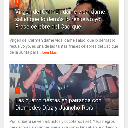
8
Virgen del Carmen dame vida, dame
salud que lo demás lo resuelvo yo…
Frase célebre del Cacique
Virgen del Carmen dame vida, dame salud, que lo demás lo
resuelvo yo, es una de las tantas frases célebres del Cacique
de la Junta para...
Leer Más
9
Las cuatro fiestas en parranda con
Diomedes Díaz y Juancho Roís
Por la ribera se ven arbustos y cocoteros (bis). Y los negros
pescadores en canoas vienen ya como lanzaban hundiendo