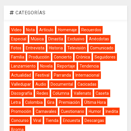
CATEGORÍAS
Video
Nota
Artículo
Homenaje
Recuerdos
Especial
Música
Dinastía
Exclusivo
Anécdotas
Fotos
Entrevista
Historia
Televisión
Comunicado
Familia
Producción
Concierto
Crónica
Seguidores
Lanzamiento
Novela
Reportaje
Tendencia
Actualidad
Festival
Parranda
Internacional
Valledupar
Audio
Documental
Cacicadas
Discografía
Redes
Columna
Vallenato
Caseta
Letra
Colombia
Gira
Premiación
Última Hora
Promoción
Carnavales
Cuestionario
Humor
Inedita
Concurso
Viral
Tienda
Encuesta
Descargas
Broma