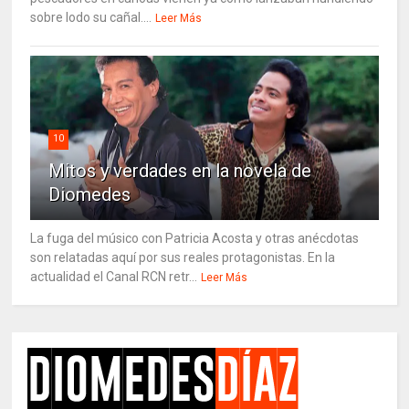
sobre lodo su cañal....
Leer Más
10
Mitos y verdades en la novela de
Diomedes
La fuga del músico con Patricia Acosta y otras anécdotas
son relatadas aquí por sus reales protagonistas. En la
actualidad el Canal RCN retr...
Leer Más