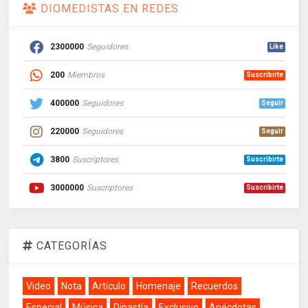
DIOMEDISTAS EN REDES
2300000
Seguidores
Like
200
Miembros
Suscribirte
400000
Seguidores
Seguir
220000
Seguidores
Seguir
3800
Suscriptores
Suscribirte
3000000
Suscriptores
Suscribirte
CATEGORÍAS
Video
Nota
Artículo
Homenaje
Recuerdos
Especial
Música
Dinastía
Exclusivo
Anécdotas