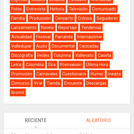
Fotos
Entrevista
Historia
Televisión
Comunicado
Familia
Producción
Concierto
Crónica
Seguidores
Lanzamiento
Novela
Reportaje
Tendencia
Actualidad
Festival
Parranda
Internacional
Valledupar
Audio
Documental
Cacicadas
Discografía
Redes
Columna
Vallenato
Caseta
Letra
Colombia
Gira
Premiación
Última Hora
Promoción
Carnavales
Cuestionario
Humor
Inedita
Concurso
Viral
Tienda
Encuesta
Descargas
Broma
RECIENTE
ALEATORIO