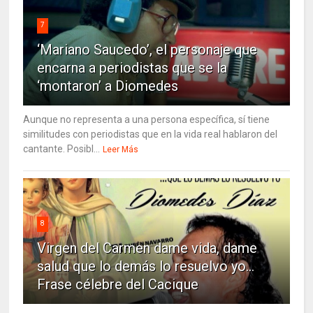
7
‘Mariano Saucedo’, el personaje que
encarna a periodistas que se la
‘montaron’ a Diomedes
Aunque no representa a una persona específica, sí tiene
similitudes con periodistas que en la vida real hablaron del
cantante. Posibl...
Leer Más
8
Virgen del Carmen dame vida, dame
salud que lo demás lo resuelvo yo…
Frase célebre del Cacique