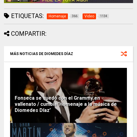
ETIQUETAS:
Homenaje
Video
366
1134
COMPARTIR:
MÁS NOTICIAS DE DIOMEDES DÍAZ
Fonseca se quedó con el Grammy en
vallenato / cumbia ‘Homenaje a la música de
Diomedes Díaz’