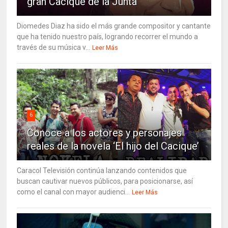
gran Cacique de la Junta
Diomedes Diaz ha sido el más grande compositor y cantante
que ha tenido nuestro país, logrando recorrer el mundo a
través de su música v...
Leer Más
6
Conoce a los actores y personajes
reales de la novela ‘El hijo del Cacique’
Caracol Televisión continúa lanzando contenidos que
buscan cautivar nuevos públicos, para posicionarse, así
como el canal con mayor audienci...
Leer Más