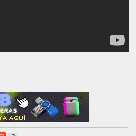
ión
169