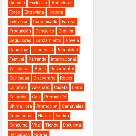
Dinastía
Exclusivo
Anécdotas
Fotos
Entrevista
Historia
Televisión
Comunicado
Familia
Producción
Concierto
Crónica
Seguidores
Lanzamiento
Novela
Reportaje
Tendencia
Actualidad
Festival
Parranda
Internacional
Valledupar
Audio
Documental
Cacicadas
Discografía
Redes
Columna
Vallenato
Caseta
Letra
Colombia
Gira
Premiación
Última Hora
Promoción
Carnavales
Cuestionario
Humor
Inedita
Concurso
Viral
Tienda
Encuesta
Descargas
Broma