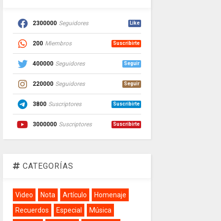
2300000
Seguidores
Like
200
Miembros
Suscribirte
400000
Seguidores
Seguir
220000
Seguidores
Seguir
3800
Suscriptores
Suscribirte
3000000
Suscriptores
Suscribirte
CATEGORÍAS
Video
Nota
Artículo
Homenaje
Recuerdos
Especial
Música