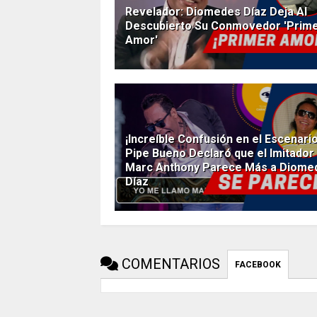
Revelador: Diomedes Díaz Deja Al
Descubierto Su Conmovedor 'Prim
Amor'
¡Increíble Confusión en el Escenario
Pipe Bueno Declaró que el Imitador
Marc Anthony Parece Más a Diome
Díaz
COMENTARIOS
FACEBOOK