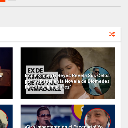
Yo
Ex de Kimberly Reyes Revela Sus Celos
s
por Su Papel en la Novela de Diomedes
Díaz: 'Fue Inmadurez’
¡Giro Impactante en el Escenario! Yo