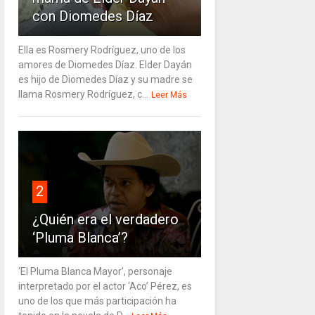
con Diomedes Díaz
Ella es Rosmery Rodríguez, uno de los
amores de Diomedes Díaz. Elder Dayán
es hijo de Diomedes Díaz y su madre se
llama Rosmery Rodríguez, c...
Leer Más
2
¿Quién era el verdadero
‘Pluma Blanca’?
‘El Pluma Blanca Mayor’, personaje
interpretado por el actor ‘Aco’ Pérez, es
uno de los que más participación ha