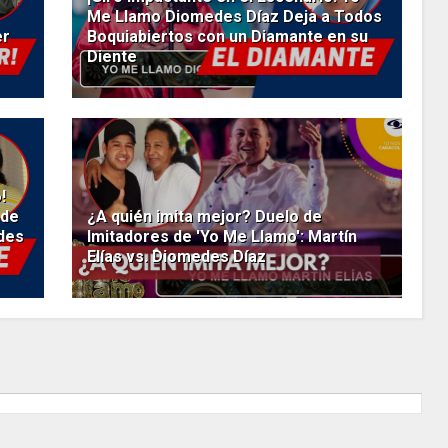
Me Llamo Diomedes Díaz Deja a Todos
er
Boquiabiertos con un Diamante en su
Diente
!
 de
¿A quién imita mejor? Duelo de
des
Imitadores de 'Yo Me Llamo': Martín
Elías vs. Diomedes Díaz