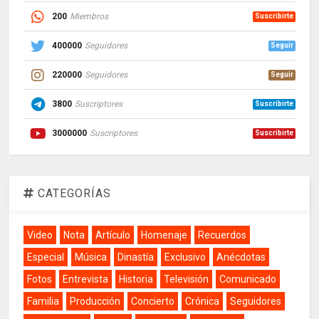
200
Miembros
Suscribirte
400000
Seguidores
Seguir
220000
Seguidores
Seguir
3800
Suscriptores
Suscribirte
3000000
Suscriptores
Suscribirte
CATEGORÍAS
Video
Nota
Artículo
Homenaje
Recuerdos
Especial
Música
Dinastía
Exclusivo
Anécdotas
Fotos
Entrevista
Historia
Televisión
Comunicado
Familia
Producción
Concierto
Crónica
Seguidores