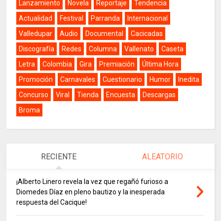
Lanzamiento
Novela
Reportaje
Tendencia
Actualidad
Festival
Parranda
Internacional
Valledupar
Audio
Documental
Cacicadas
Discografía
Redes
Columna
Vallenato
Caseta
Letra
Colombia
Gira
Premiación
Última Hora
Promoción
Carnavales
Cuestionario
Humor
Inedita
Concurso
Viral
Tienda
Encuesta
Descargas
Broma
RECIENTE
ALEATORIO
¡Alberto Linero revela la vez que regañó furioso a
Diomedes Díaz en pleno bautizo y la inesperada
respuesta del Cacique!