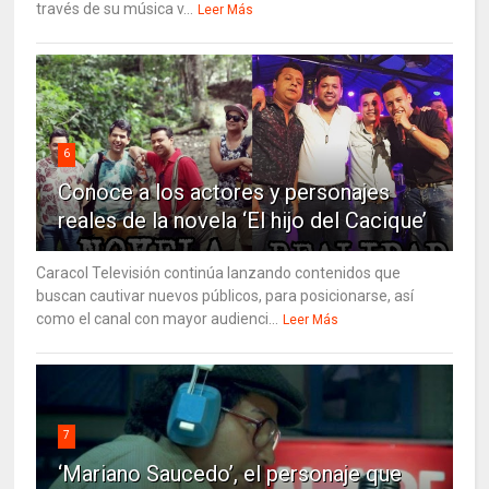
través de su música v...
Leer Más
6
Conoce a los actores y personajes
reales de la novela ‘El hijo del Cacique’
Caracol Televisión continúa lanzando contenidos que
buscan cautivar nuevos públicos, para posicionarse, así
como el canal con mayor audienci...
Leer Más
7
‘Mariano Saucedo’, el personaje que