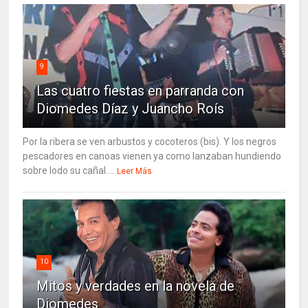
9
Las cuatro fiestas en parranda con
Diomedes Díaz y Juancho Roís
Por la ribera se ven arbustos y cocoteros (bis). Y los negros
pescadores en canoas vienen ya como lanzaban hundiendo
sobre lodo su cañal....
Leer Más
10
Mitos y verdades en la novela de
Diomedes