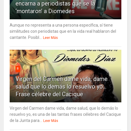
encarna a periodistas que se la
‘montaron’ a Diomedes
Aunque no representa a una persona específica, sí tiene
similitudes con periodistas que en la vida real hablaron del
cantante. Posibl...
Leer Más
8
Virgen del Carmen dame vida, dame
salud que lo demás lo resuelvo yo…
Frase célebre del Cacique
Virgen del Carmen dame vida, dame salud, que lo demás lo
resuelvo yo, es una de las tantas frases célebres del Cacique
de la Junta para...
Leer Más