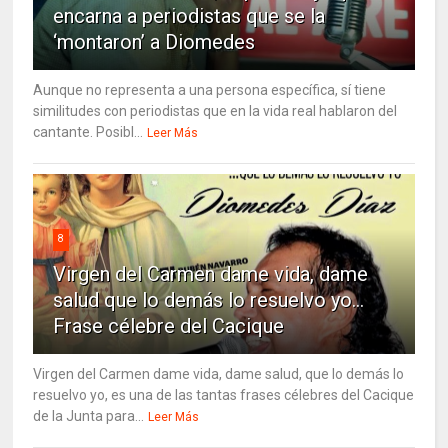
encarna a periodistas que se la
‘montaron’ a Diomedes
Aunque no representa a una persona específica, sí tiene
similitudes con periodistas que en la vida real hablaron del
cantante. Posibl...
Leer Más
8
Virgen del Carmen dame vida, dame
salud que lo demás lo resuelvo yo…
Frase célebre del Cacique
Virgen del Carmen dame vida, dame salud, que lo demás lo
resuelvo yo, es una de las tantas frases célebres del Cacique
de la Junta para...
Leer Más