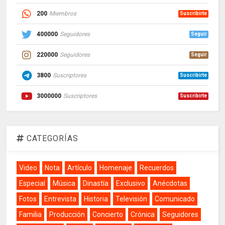
200
Miembros
Suscribirte
400000
Seguidores
Seguir
220000
Seguidores
Seguir
3800
Suscriptores
Suscribirte
3000000
Suscriptores
Suscribirte
CATEGORÍAS
Video
Nota
Artículo
Homenaje
Recuerdos
Especial
Música
Dinastía
Exclusivo
Anécdotas
Fotos
Entrevista
Historia
Televisión
Comunicado
Familia
Producción
Concierto
Crónica
Seguidores