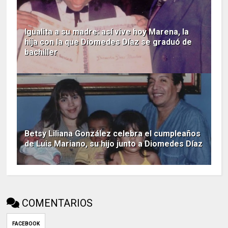
Igualita a su madre: así vive hoy Marena, la
hija con la que Diomedes Díaz se graduó de
bachiller
Betsy Liliana González celebra el cumpleaños
de Luis Mariano, su hijo junto a Diomedes Díaz
COMENTARIOS
FACEBOOK