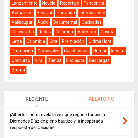
Lanzamiento
Novela
Reportaje
Tendencia
Actualidad
Festival
Parranda
Internacional
Valledupar
Audio
Documental
Cacicadas
Discografía
Redes
Columna
Vallenato
Caseta
Letra
Colombia
Gira
Premiación
Última Hora
Promoción
Carnavales
Cuestionario
Humor
Inedita
Concurso
Viral
Tienda
Encuesta
Descargas
Broma
RECIENTE
ALEATORIO
¡Alberto Linero revela la vez que regañó furioso a
Diomedes Díaz en pleno bautizo y la inesperada
respuesta del Cacique!