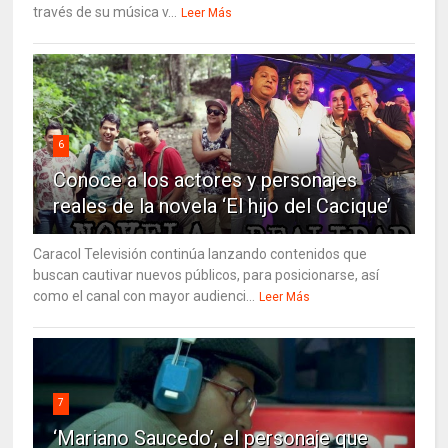
través de su música v...
Leer Más
6
Conoce a los actores y personajes
reales de la novela ‘El hijo del Cacique’
Caracol Televisión continúa lanzando contenidos que
buscan cautivar nuevos públicos, para posicionarse, así
como el canal con mayor audienci...
Leer Más
7
‘Mariano Saucedo’, el personaje que