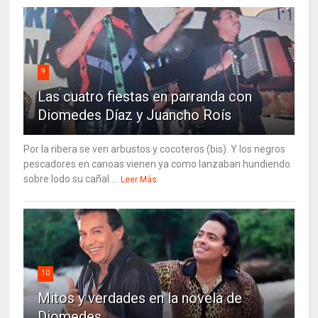
9
Las cuatro fiestas en parranda con
Diomedes Díaz y Juancho Roís
Por la ribera se ven arbustos y cocoteros (bis). Y los negros
pescadores en canoas vienen ya como lanzaban hundiendo
sobre lodo su cañal....
Leer Más
10
Mitos y verdades en la novela de
Diomedes