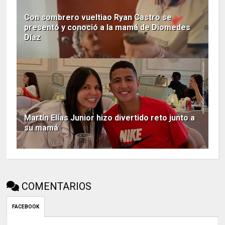
Con sombrero vueltiao Ryan Castro se
presentó y conoció a la mamá de Diomedes
Díaz
Martín Elías Junior hizo divertido reto junto a
su mamá
COMENTARIOS
FACEBOOK