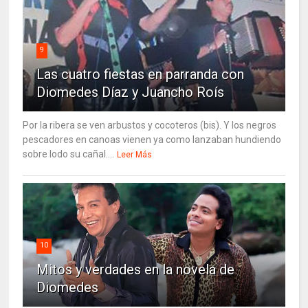
9
Las cuatro fiestas en parranda con
Diomedes Díaz y Juancho Roís
Por la ribera se ven arbustos y cocoteros (bis). Y los negros
pescadores en canoas vienen ya como lanzaban hundiendo
sobre lodo su cañal....
Leer Más
10
Mitos y verdades en la novela de
Diomedes