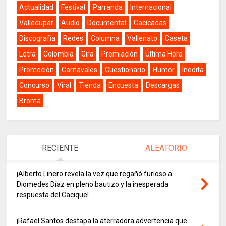
Actualidad
Festival
Parranda
Internacional
Valledupar
Audio
Documental
Cacicadas
Discografía
Redes
Columna
Vallenato
Caseta
Letra
Colombia
Gira
Premiación
Última Hora
Promoción
Carnavales
Cuestionario
Humor
Inedita
Concurso
Viral
Tienda
Encuesta
Descargas
Broma
RECIENTE
ALEATORIO
¡Alberto Linero revela la vez que regañó furioso a
Diomedes Díaz en pleno bautizo y la inesperada
respuesta del Cacique!
¡Rafael Santos destapa la aterradora advertencia que