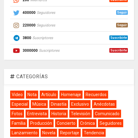
400000
Seguidores
Seguir
220000
Seguidores
Seguir
3800
Suscriptores
Suscribirte
3000000
Suscriptores
Suscribirte
CATEGORÍAS
Video
Nota
Artículo
Homenaje
Recuerdos
Especial
Música
Dinastía
Exclusivo
Anécdotas
Fotos
Entrevista
Historia
Televisión
Comunicado
Familia
Producción
Concierto
Crónica
Seguidores
Lanzamiento
Novela
Reportaje
Tendencia