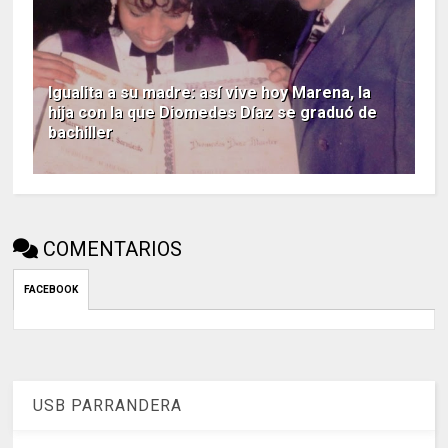
Igualita a su madre: así vive hoy Marena, la
hija con la que Diomedes Díaz se graduó de
bachiller
COMENTARIOS
FACEBOOK
USB PARRANDERA