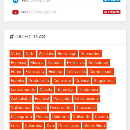
3800
Suscriptores
Suscribirte
3000000
Suscriptores
Suscribirte
CATEGORÍAS
Video
Nota
Artículo
Homenaje
Recuerdos
Especial
Música
Dinastía
Exclusivo
Anécdotas
Fotos
Entrevista
Historia
Televisión
Comunicado
Familia
Producción
Concierto
Crónica
Seguidores
Lanzamiento
Novela
Reportaje
Tendencia
Actualidad
Festival
Parranda
Internacional
Valledupar
Audio
Documental
Cacicadas
Discografía
Redes
Columna
Vallenato
Caseta
Letra
Colombia
Gira
Premiación
Última Hora