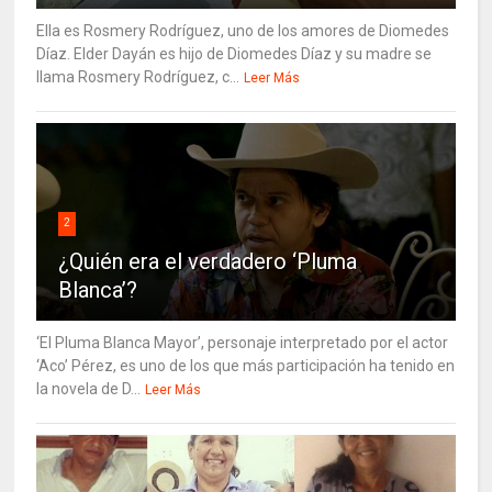
Ella es Rosmery Rodríguez, uno de los amores de Diomedes
Díaz. Elder Dayán es hijo de Diomedes Díaz y su madre se
llama Rosmery Rodríguez, c...
Leer Más
2
¿Quién era el verdadero ‘Pluma
Blanca’?
‘El Pluma Blanca Mayor’, personaje interpretado por el actor
‘Aco’ Pérez, es uno de los que más participación ha tenido en
la novela de D...
Leer Más