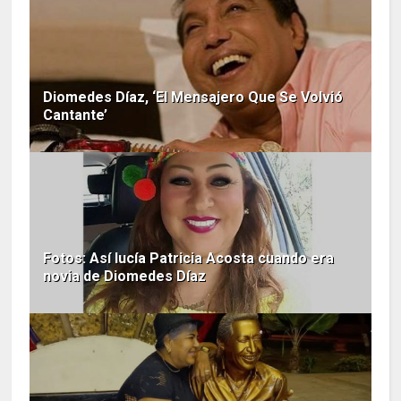
Diomedes Díaz, ‘El Mensajero Que Se Volvió
Cantante’
Fotos: Así lucía Patricia Acosta cuando era
novia de Diomedes Díaz