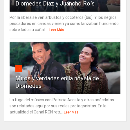
Diomedes Díaz y Juancho Roís
Por la ribera se ven arbustos y cocoteros (bis). Y los negros
pescadores en canoas vienen ya como lanzaban hundiendo
sobre lodo su cañal....
Leer Más
10
Mitos y verdades en la novela de
Diomedes
La fuga del músico con Patricia Acosta y otras anécdotas
son relatadas aquí por sus reales protagonistas. En la
actualidad el Canal RCN retr...
Leer Más