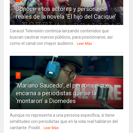
Conoce a los actores y personajes
reales de la novela ‘El hijo del Cacique’
Caracol Televisión continúa lanzando contenidos que
buscan cautivar nuevos públicos, para posicionarse, así
como el canal con mayor audienci...
Leer Más
7
‘Mariano Saucedo’, el personaje que
encarna a periodistas que se la
‘montaron’ a Diomedes
Aunque no representa a una persona específica, sí tiene
similitudes con periodistas que en la vida real hablaron del
cantante. Posibl...
Leer Más