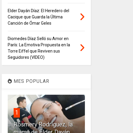
Elder Dayán Díaz: El Heredero del
Cacique que Guarda la Última
Canción de Ómar Geles
Diomedes Díaz Selló su Amor en
París: La Emotiva Propuesta en la
Torre Eiffel que Reviven sus
Seguidores (VIDEO)
MES POPULAR
1
Rosmery Rodríguez, la
mamá de Elder Dayán