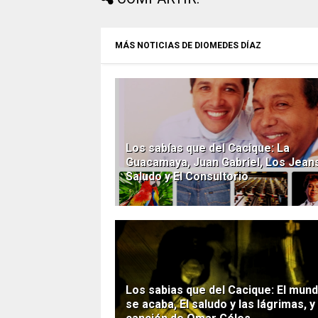
MÁS NOTICIAS DE DIOMEDES DÍAZ
Los sabías que del Cacique: La
Guacamaya, Juan Gabriel, Los Jeans
Saludo y El Consultorio
Los sabias que del Cacique: El mun
se acaba, El saludo y las lágrimas, y 