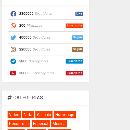
2300000
Seguidores
Like
200
Miembros
Suscribirte
400000
Seguidores
Seguir
220000
Seguidores
Seguir
3800
Suscriptores
Suscribirte
3000000
Suscriptores
Suscribirte
CATEGORÍAS
Video
Nota
Artículo
Homenaje
Recuerdos
Especial
Música