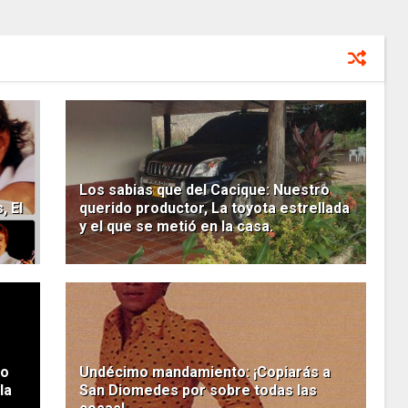
Los sabias que del Cacique: Nuestro
, El
querido productor, La toyota estrellada
y el que se metió en la casa.
do
Undécimo mandamiento: ¡Copiarás a
la
San Diomedes por sobre todas las