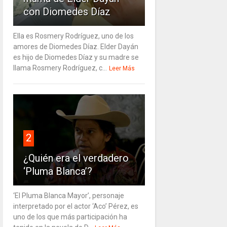
con Diomedes Díaz
Ella es Rosmery Rodríguez, uno de los
amores de Diomedes Díaz. Elder Dayán
es hijo de Diomedes Díaz y su madre se
llama Rosmery Rodríguez, c...
Leer Más
2
¿Quién era el verdadero
‘Pluma Blanca’?
‘El Pluma Blanca Mayor’, personaje
interpretado por el actor ‘Aco’ Pérez, es
uno de los que más participación ha