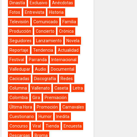
Dinastía
Exclusivo
Anécdotas
Fotos
Entrevista
Historia
Televisión
Comunicado
Familia
Producción
Concierto
Crónica
Seguidores
Lanzamiento
Novela
Reportaje
Tendencia
Actualidad
Festival
Parranda
Internacional
Valledupar
Audio
Documental
Cacicadas
Discografía
Redes
Columna
Vallenato
Caseta
Letra
Colombia
Gira
Premiación
Última Hora
Promoción
Carnavales
Cuestionario
Humor
Inedita
Concurso
Viral
Tienda
Encuesta
Descargas
Broma