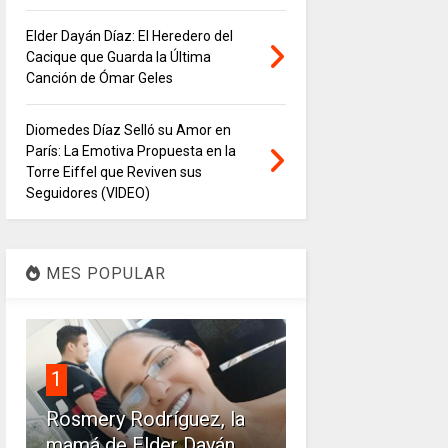
Elder Dayán Díaz: El Heredero del
Cacique que Guarda la Última
Canción de Ómar Geles
Diomedes Díaz Selló su Amor en
París: La Emotiva Propuesta en la
Torre Eiffel que Reviven sus
Seguidores (VIDEO)
MES POPULAR
1
Rosmery Rodríguez, la
mamá de Elder Dayán