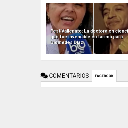
FestiVallenato: La doctora en cienc
que fue invencible en tarima para
Diomedes Díaz
COMENTARIOS
FACEBOOK