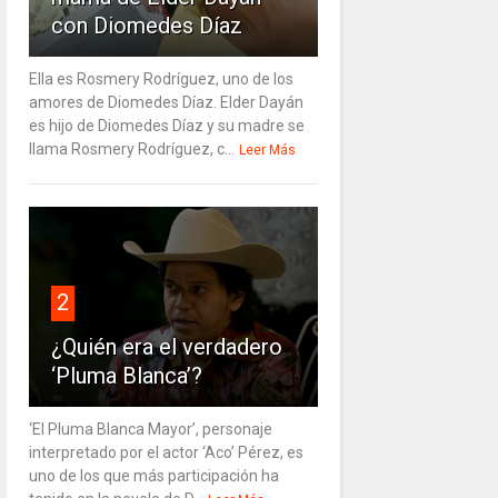
con Diomedes Díaz
Ella es Rosmery Rodríguez, uno de los
amores de Diomedes Díaz. Elder Dayán
es hijo de Diomedes Díaz y su madre se
llama Rosmery Rodríguez, c...
Leer Más
2
¿Quién era el verdadero
‘Pluma Blanca’?
‘El Pluma Blanca Mayor’, personaje
interpretado por el actor ‘Aco’ Pérez, es
uno de los que más participación ha