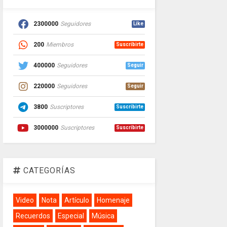
2300000
Seguidores
Like
200
Miembros
Suscribirte
400000
Seguidores
Seguir
220000
Seguidores
Seguir
3800
Suscriptores
Suscribirte
3000000
Suscriptores
Suscribirte
CATEGORÍAS
Video
Nota
Artículo
Homenaje
Recuerdos
Especial
Música