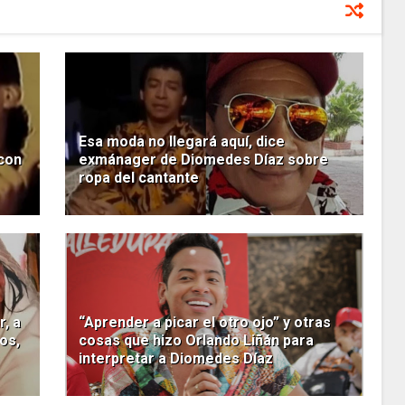
Esa moda no llegará aquí, dice
con
exmánager de Diomedes Díaz sobre
ropa del cantante
, a
“Aprender a picar el otro ojo” y otras
os,
cosas que hizo Orlando Liñán para
interpretar a Diomedes Díaz