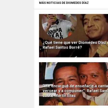
MÁS NOTICIAS DE DIOMEDES DÍAZ
¿Qué tiene que ver Diomedes Díaz 
Rafael Santos Borré?
“Me encargué de enseñarle a cantar
versear y a componer”: Rafael Sant
sobre Martín Elías