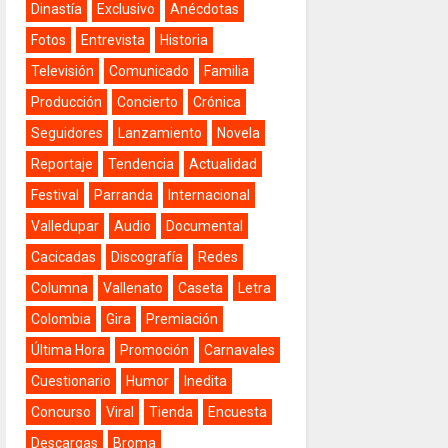
Dinastía
Exclusivo
Anécdotas
Fotos
Entrevista
Historia
Televisión
Comunicado
Familia
Producción
Concierto
Crónica
Seguidores
Lanzamiento
Novela
Reportaje
Tendencia
Actualidad
Festival
Parranda
Internacional
Valledupar
Audio
Documental
Cacicadas
Discografía
Redes
Columna
Vallenato
Caseta
Letra
Colombia
Gira
Premiación
Última Hora
Promoción
Carnavales
Cuestionario
Humor
Inedita
Concurso
Viral
Tienda
Encuesta
Descargas
Broma