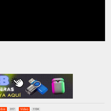
rdos
Video
317
1134