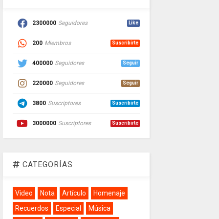
2300000
Seguidores
Like
200
Miembros
Suscribirte
400000
Seguidores
Seguir
220000
Seguidores
Seguir
3800
Suscriptores
Suscribirte
3000000
Suscriptores
Suscribirte
CATEGORÍAS
Video
Nota
Artículo
Homenaje
Recuerdos
Especial
Música