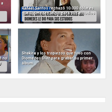
 a
Rafael Santos rechazó 10.000 dólares
que Diomedes le dio para sus estudios
Shakira y los tropiezos que tuvo con
é no
Diomedes Díaz para grabar su primer
z
álbum