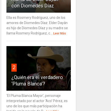
con Diomedes Díaz
Ella es Rosmery Rodríguez, uno de los
amores de Diomedes Díaz. Elder Dayán
es hijo de Diomedes Díaz y su madre se
llama Rosmery Rodríguez, c...
Leer Más
2
¿Quién era el verdadero
‘Pluma Blanca’?
‘El Pluma Blanca Mayor’, personaje
interpretado por el actor ‘Aco’ Pérez, es
uno de los que más participación ha