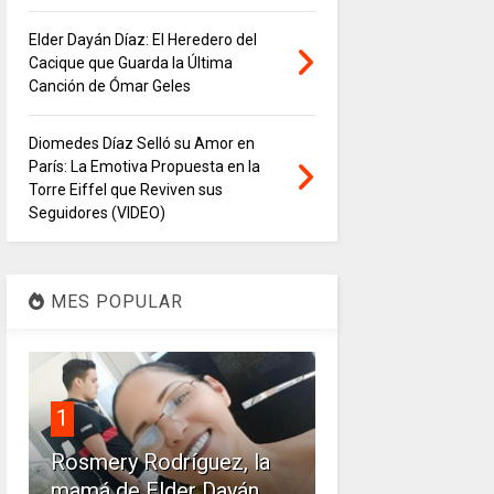
Elder Dayán Díaz: El Heredero del
Cacique que Guarda la Última
Canción de Ómar Geles
Diomedes Díaz Selló su Amor en
París: La Emotiva Propuesta en la
Torre Eiffel que Reviven sus
Seguidores (VIDEO)
MES POPULAR
1
Rosmery Rodríguez, la
mamá de Elder Dayán