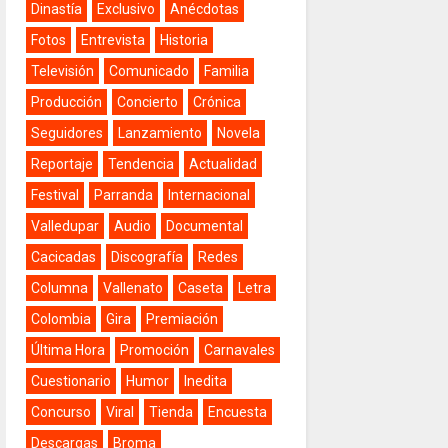
Dinastía
Exclusivo
Anécdotas
Fotos
Entrevista
Historia
Televisión
Comunicado
Familia
Producción
Concierto
Crónica
Seguidores
Lanzamiento
Novela
Reportaje
Tendencia
Actualidad
Festival
Parranda
Internacional
Valledupar
Audio
Documental
Cacicadas
Discografía
Redes
Columna
Vallenato
Caseta
Letra
Colombia
Gira
Premiación
Última Hora
Promoción
Carnavales
Cuestionario
Humor
Inedita
Concurso
Viral
Tienda
Encuesta
Descargas
Broma