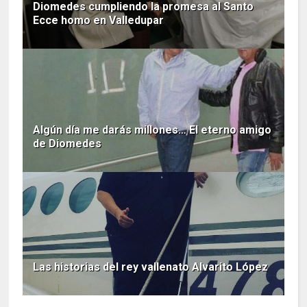
Diomedes cumpliendo la promesa al Santo
Ecce homo en Valledupar
Algún día me darás millones… El eterno amigo
de Diomedes
Las historias del rey vallenato Alvarito López