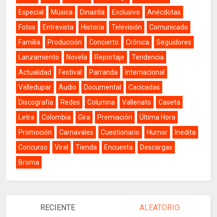
Especial
Música
Dinastía
Exclusivo
Anécdotas
Fotos
Entrevista
Historia
Televisión
Comunicado
Familia
Producción
Concierto
Crónica
Seguidores
Lanzamiento
Novela
Reportaje
Tendencia
Actualidad
Festival
Parranda
Internacional
Valledupar
Audio
Documental
Cacicadas
Discografía
Redes
Columna
Vallenato
Caseta
Letra
Colombia
Gira
Premiación
Última Hora
Promoción
Carnavales
Cuestionario
Humor
Inedita
Concurso
Viral
Tienda
Encuesta
Descargas
Broma
RECIENTE
ALEATORIO