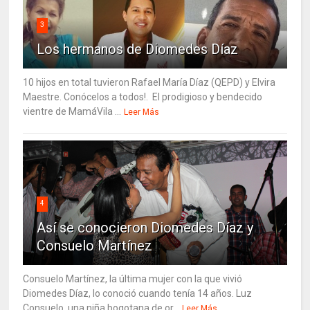
3
Los hermanos de Diomedes Díaz
10 hijos en total tuvieron Rafael María Díaz (QEPD) y Elvira
Maestre. Conócelos a todos!. El prodigioso y bendecido
vientre de MamáVila ...
Leer Más
4
Así se conocieron Diomedes Díaz y
Consuelo Martínez
Consuelo Martínez, la última mujer con la que vivió
Diomedes Díaz, lo conoció cuando tenía 14 años. Luz
Consuelo, una niña bogotana de or...
Leer Más