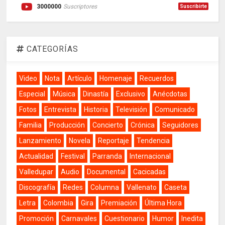
3000000
Suscriptores
Suscribirte
CATEGORÍAS
Video
Nota
Artículo
Homenaje
Recuerdos
Especial
Música
Dinastía
Exclusivo
Anécdotas
Fotos
Entrevista
Historia
Televisión
Comunicado
Familia
Producción
Concierto
Crónica
Seguidores
Lanzamiento
Novela
Reportaje
Tendencia
Actualidad
Festival
Parranda
Internacional
Valledupar
Audio
Documental
Cacicadas
Discografía
Redes
Columna
Vallenato
Caseta
Letra
Colombia
Gira
Premiación
Última Hora
Promoción
Carnavales
Cuestionario
Humor
Inedita