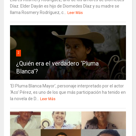
Díaz. Elder Dayán es hijo de Diomedes Díaz y su madre se
llama Rosmery Rodríguez, c...
Leer Más
2
¿Quién era el verdadero ‘Pluma
Blanca’?
‘El Pluma Blanca Mayor’, personaje interpretado por el actor
‘Aco’ Pérez, es uno de los que más participación ha tenido en
la novela de D...
Leer Más