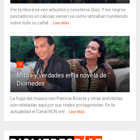
Por la ribera se ven arbustos y cocoteros (bis). Y los negros
pescadores en canoas vienen ya como lanzaban hundiendo
sobre lodo su cañal....
Leer Más
10
Mitos y verdades en la novela de
Diomedes
La fuga del músico con Patricia Acosta y otras anécdotas
son relatadas aquí por sus reales protagonistas. En la
actualidad el Canal RCN retr...
Leer Más