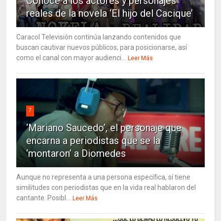
Conoce a los actores y personajes
reales de la novela ‘El hijo del Cacique’
Caracol Televisión continúa lanzando contenidos que
buscan cautivar nuevos públicos, para posicionarse, así
como el canal con mayor audienci...
Leer Más
7
‘Mariano Saucedo’, el personaje que
encarna a periodistas que se la
‘montaron’ a Diomedes
Aunque no representa a una persona específica, sí tiene
similitudes con periodistas que en la vida real hablaron del
cantante. Posibl...
Leer Más