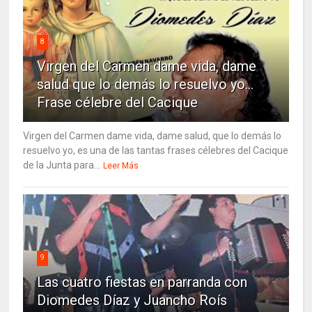
8
Virgen del Carmen dame vida, dame
salud que lo demás lo resuelvo yo…
Frase célebre del Cacique
Virgen del Carmen dame vida, dame salud, que lo demás lo
resuelvo yo, es una de las tantas frases célebres del Cacique
de la Junta para...
Leer Más
9
Las cuatro fiestas en parranda con
Diomedes Díaz y Juancho Roís