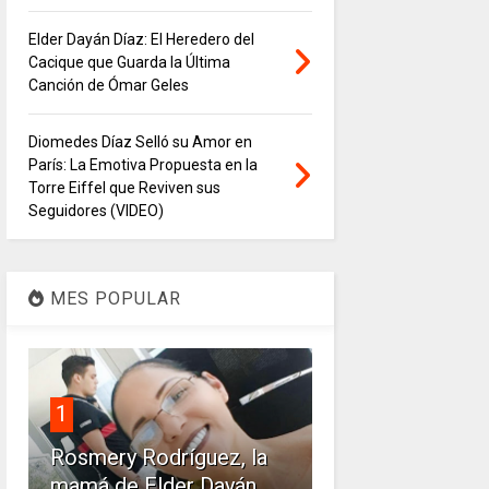
Elder Dayán Díaz: El Heredero del
Cacique que Guarda la Última
Canción de Ómar Geles
Diomedes Díaz Selló su Amor en
París: La Emotiva Propuesta en la
Torre Eiffel que Reviven sus
Seguidores (VIDEO)
MES POPULAR
1
Rosmery Rodríguez, la
mamá de Elder Dayán