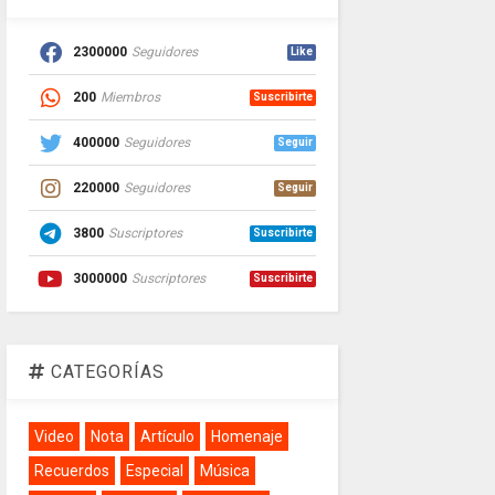
2300000
Seguidores
Like
200
Miembros
Suscribirte
400000
Seguidores
Seguir
220000
Seguidores
Seguir
3800
Suscriptores
Suscribirte
3000000
Suscriptores
Suscribirte
CATEGORÍAS
Video
Nota
Artículo
Homenaje
Recuerdos
Especial
Música