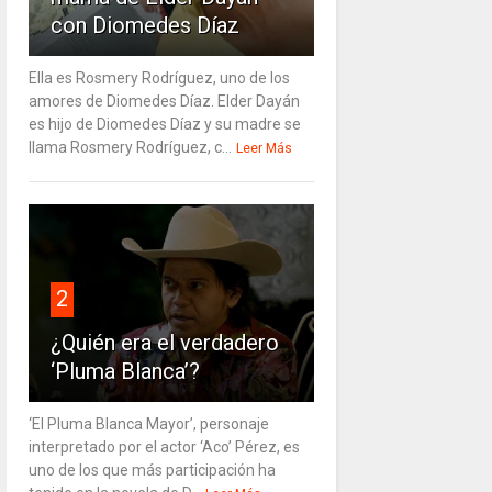
con Diomedes Díaz
Ella es Rosmery Rodríguez, uno de los
amores de Diomedes Díaz. Elder Dayán
es hijo de Diomedes Díaz y su madre se
llama Rosmery Rodríguez, c...
Leer Más
2
¿Quién era el verdadero
‘Pluma Blanca’?
‘El Pluma Blanca Mayor’, personaje
interpretado por el actor ‘Aco’ Pérez, es
uno de los que más participación ha