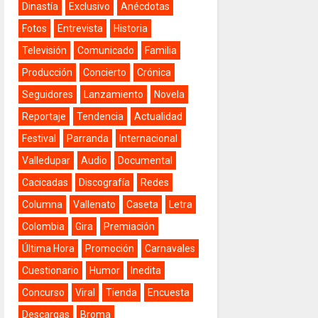
Dinastía
Exclusivo
Anécdotas
Fotos
Entrevista
Historia
Televisión
Comunicado
Familia
Producción
Concierto
Crónica
Seguidores
Lanzamiento
Novela
Reportaje
Tendencia
Actualidad
Festival
Parranda
Internacional
Valledupar
Audio
Documental
Cacicadas
Discografía
Redes
Columna
Vallenato
Caseta
Letra
Colombia
Gira
Premiación
Última Hora
Promoción
Carnavales
Cuestionario
Humor
Inedita
Concurso
Viral
Tienda
Encuesta
Descargas
Broma