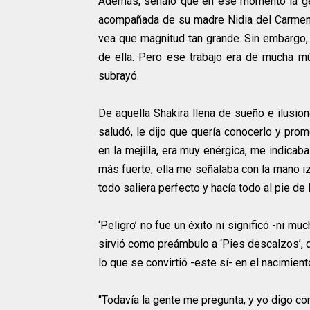
Además, señaló que en ese momento la gen
acompañada de su madre Nidia del Carmen Ri
vea que magnitud tan grande. Sin embargo, 
de ella. Pero ese trabajo era de mucha mús
subrayó.
De aquella Shakira llena de sueño e ilusio
saludó, le dijo que quería conocerlo y prom
en la mejilla, era muy enérgica, me indica
más fuerte, ella me señalaba con la mano iz
todo saliera perfecto y hacía todo al pie de l
‘Peligro’ no fue un éxito ni significó -ni 
sirvió como preámbulo a ‘Pies descalzos’, 
lo que se convirtió -este sí- en el nacimien
“Todavía la gente me pregunta, y yo digo con