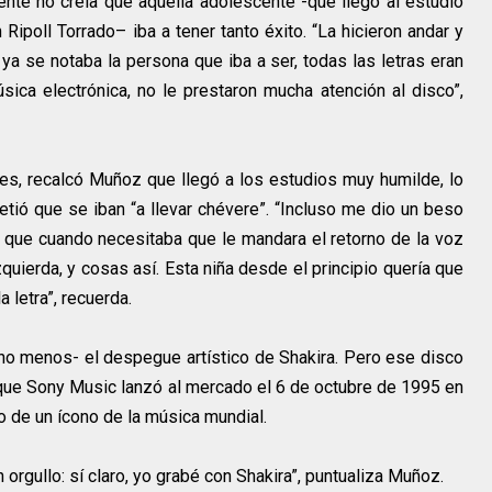
te no creía que aquella adolescente -que llegó al estudio
poll Torrado– iba a tener tanto éxito. “La hicieron andar y
ya se notaba la persona que iba a ser, todas las letras eran
ica electrónica, no le prestaron mucha atención al disco”,
nes, recalcó Muñoz que llegó a los estudios muy humilde, lo
etió que se iban “a llevar chévere”. “Incluso me dio un beso
ba que cuando necesitaba que le mandara el retorno de la voz
quierda, y cosas así. Esta niña desde el principio quería que
a letra”, recuerda.
mucho menos- el despegue artístico de Shakira. Pero ese disco
que Sony Music lanzó al mercado el 6 de octubre de 1995 en
to de un ícono de la música mundial.
 orgullo: sí claro, yo grabé con Shakira”, puntualiza Muñoz.