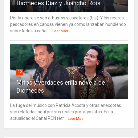
Diomedes Díaz y Juancho Roís
Por la ribera se ven arbustos y cocoteros (bis). Y los negros
pescadores en canoas vienen ya como lanzaban hundiendo
sobre lodo su cañal....
Leer Más
10
Mitos y verdades en la novela de
Diomedes
La fuga del músico con Patricia Acosta y otras anécdotas
son relatadas aquí por sus reales protagonistas. En la
actualidad el Canal RCN retr...
Leer Más