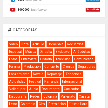
3000000
Suscriptores
Suscribirte
CATEGORÍAS
Video
Nota
Artículo
Homenaje
Recuerdos
Especial
Música
Dinastía
Exclusivo
Anécdotas
Fotos
Entrevista
Historia
Televisión
Comunicado
Familia
Producción
Concierto
Crónica
Seguidores
Lanzamiento
Novela
Reportaje
Tendencia
Actualidad
Festival
Parranda
Internacional
Valledupar
Audio
Documental
Cacicadas
Discografía
Redes
Columna
Vallenato
Caseta
Letra
Colombia
Gira
Premiación
Última Hora