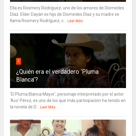
Ella es Rosmery Rodríguez, uno de los amores de Diomedes
Díaz. Elder Dayán es hijo de Diomedes Díaz y su madre se
llama Rosmery Rodríguez, c...
Leer Más
2
¿Quién era el verdadero ‘Pluma
Blanca’?
‘El Pluma Blanca Mayor’, personaje interpretado por el actor
‘Aco’ Pérez, es uno de los que más participación ha tenido en
la novela de D...
Leer Más