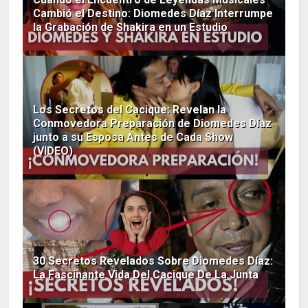
Cambió el Destino: Diomedes Díaz Interrumpe
la Grabación de Shakira en un Estudio
Los Secretos del Cacique: Revelan la
Conmovedora Preparación de Diomedes Díaz
junto a su Esposa Antes de Cada Show
(VIDEO)
30 Secretos Revelados Sobre Diomedes Díaz:
La Fascinante Vida Del Cacique De La Junta