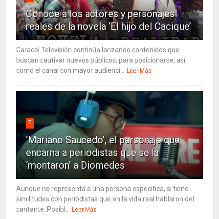
Conoce a los actores y personajes
reales de la novela ‘El hijo del Cacique’
Caracol Televisión continúa lanzando contenidos que
buscan cautivar nuevos públicos, para posicionarse, así
como el canal con mayor audienci...
Leer Más
7
‘Mariano Saucedo’, el personaje que
encarna a periodistas que se la
‘montaron’ a Diomedes
Aunque no representa a una persona específica, sí tiene
similitudes con periodistas que en la vida real hablaron del
cantante. Posibl...
Leer Más