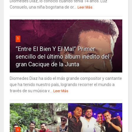
Diomedes Díaz, lo conoció cuando tenía 14 años. Luz
Consuelo, una niña bogotana de or...
Leer Más
5
“Entre El Bien Y El Mal” Primer
sencillo del último álbum inédito del
gran Cacique de la Junta
Diomedes Diaz ha sido el más grande compositor y cantante
que ha tenido nuestro país, logrando recorrer el mundo a
través de su música v...
Leer Más
6