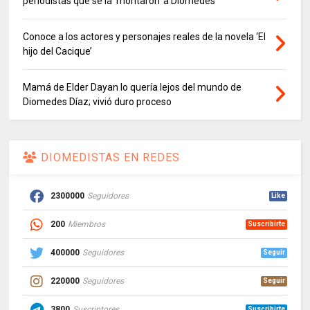
periodistas que se la ‘montaron’ a Diomedes
Conoce a los actores y personajes reales de la novela ‘El
hijo del Cacique’
Mamá de Elder Dayan lo quería lejos del mundo de
Diomedes Díaz; vivió duro proceso
DIOMEDISTAS EN REDES
2300000
Seguidores
Like
200
Miembros
Suscribirte
400000
Seguidores
Seguir
220000
Seguidores
Seguir
3800
Suscriptores
Suscribirte