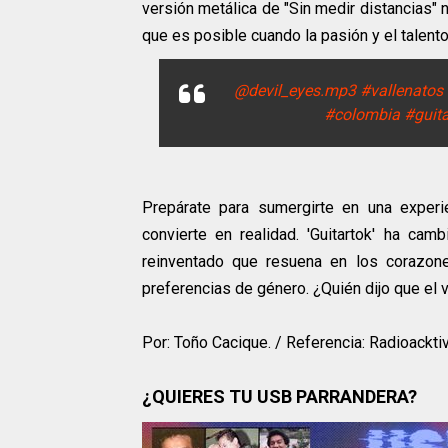
versión metálica de "Sin medir distancias" 
que es posible cuando la pasión y el talent
@devil_eyes.mp3
#vallenatos
#colombia
#guita
Prepárate para sumergirte en una experi
convierte en realidad. 'Guitartok' ha ca
reinventado que resuena en los corazon
preferencias de género. ¿Quién dijo que el v
Por: Toño Cacique. / Referencia: Radioacktiv
¿QUIERES TU USB PARRANDERA?