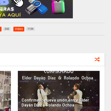
Video
265
1134
su
 a
Confirmado nueva unión entre Elder
Dayán Díaz y Rolando Ochoa