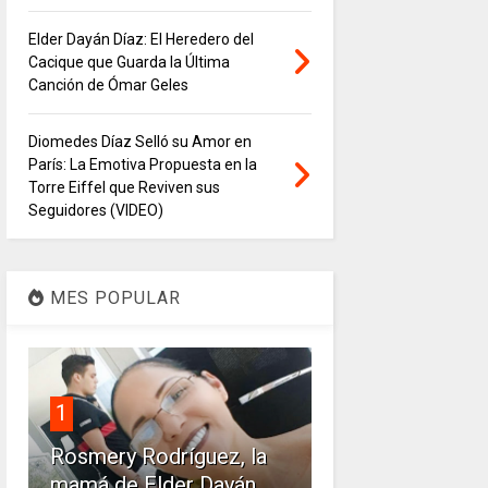
Elder Dayán Díaz: El Heredero del
Cacique que Guarda la Última
Canción de Ómar Geles
Diomedes Díaz Selló su Amor en
París: La Emotiva Propuesta en la
Torre Eiffel que Reviven sus
Seguidores (VIDEO)
MES POPULAR
1
Rosmery Rodríguez, la
mamá de Elder Dayán