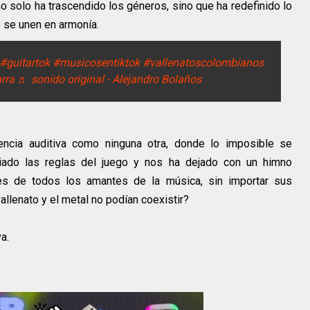
no solo ha trascendido los géneros, sino que ha redefinido lo
o se unen en armonía.
#guitartok
#musicosentiktok
#vallenatoscolombianos
rra
♬ sonido original - Alejandro Bolaños
encia auditiva como ninguna otra, donde lo imposible se
mbiado las reglas del juego y nos ha dejado con un himno
es de todos los amantes de la música, sin importar sus
allenato y el metal no podían coexistir?
a.