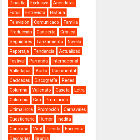
Dinastía
Exclusivo
Anécdotas
Fotos
Entrevista
Historia
Televisión
Comunicado
Familia
Producción
Concierto
Crónica
Seguidores
Lanzamiento
Novela
Reportaje
Tendencia
Actualidad
Festival
Parranda
Internacional
Valledupar
Audio
Documental
Cacicadas
Discografía
Redes
Columna
Vallenato
Caseta
Letra
Colombia
Gira
Premiación
Última Hora
Promoción
Carnavales
Cuestionario
Humor
Inedita
Concurso
Viral
Tienda
Encuesta
Descargas
Broma