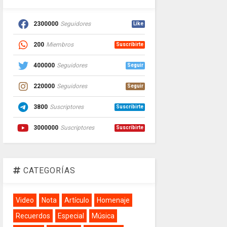
2300000
Seguidores
Like
200
Miembros
Suscribirte
400000
Seguidores
Seguir
220000
Seguidores
Seguir
3800
Suscriptores
Suscribirte
3000000
Suscriptores
Suscribirte
CATEGORÍAS
Video
Nota
Artículo
Homenaje
Recuerdos
Especial
Música