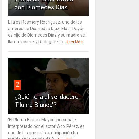
con Diomedes Díaz
Ella es Rosmery Rodríguez, uno de los
amores de Diomedes Díaz. Elder Dayán
es hijo de Diomedes Díaz y su madre se
llama Rosmery Rodríguez, c...
Leer Más
2
¿Quién era el verdadero
‘Pluma Blanca’?
‘El Pluma Blanca Mayor’, personaje
interpretado por el actor ‘Aco’ Pérez, es
uno de los que más participación ha