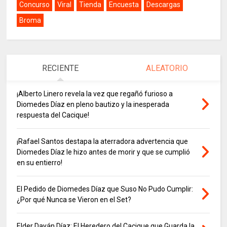
Concurso
Viral
Tienda
Encuesta
Descargas
Broma
RECIENTE
ALEATORIO
¡Alberto Linero revela la vez que regañó furioso a
Diomedes Díaz en pleno bautizo y la inesperada
respuesta del Cacique!
¡Rafael Santos destapa la aterradora advertencia que
Diomedes Díaz le hizo antes de morir y que se cumplió
en su entierro!
El Pedido de Diomedes Díaz que Suso No Pudo Cumplir:
¿Por qué Nunca se Vieron en el Set?
Elder Dayán Díaz: El Heredero del Cacique que Guarda la