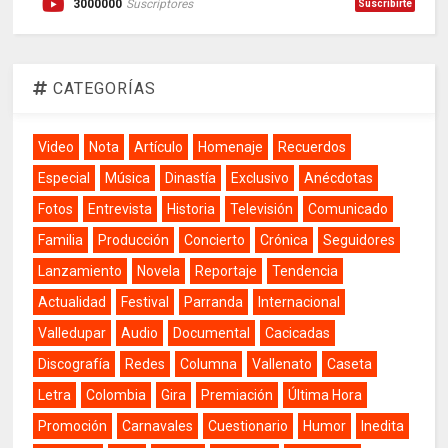
3000000
Suscriptores
Suscribirte
CATEGORÍAS
Video
Nota
Artículo
Homenaje
Recuerdos
Especial
Música
Dinastía
Exclusivo
Anécdotas
Fotos
Entrevista
Historia
Televisión
Comunicado
Familia
Producción
Concierto
Crónica
Seguidores
Lanzamiento
Novela
Reportaje
Tendencia
Actualidad
Festival
Parranda
Internacional
Valledupar
Audio
Documental
Cacicadas
Discografía
Redes
Columna
Vallenato
Caseta
Letra
Colombia
Gira
Premiación
Última Hora
Promoción
Carnavales
Cuestionario
Humor
Inedita