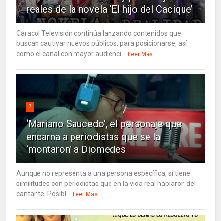
reales de la novela ‘El hijo del Cacique’
Caracol Televisión continúa lanzando contenidos que
buscan cautivar nuevos públicos, para posicionarse, así
como el canal con mayor audienci...
Leer Más
7
‘Mariano Saucedo’, el personaje que
encarna a periodistas que se la
‘montaron’ a Diomedes
Aunque no representa a una persona específica, sí tiene
similitudes con periodistas que en la vida real hablaron del
cantante. Posibl...
Leer Más