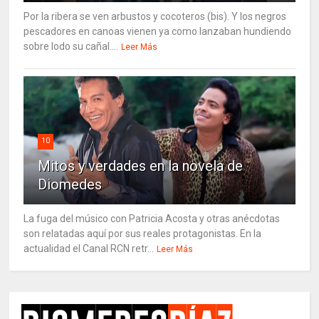
Por la ribera se ven arbustos y cocoteros (bis). Y los negros
pescadores en canoas vienen ya como lanzaban hundiendo
sobre lodo su cañal....
Leer Más
10
Mitos y verdades en la novela de
Diomedes
La fuga del músico con Patricia Acosta y otras anécdotas
son relatadas aquí por sus reales protagonistas. En la
actualidad el Canal RCN retr...
Leer Más