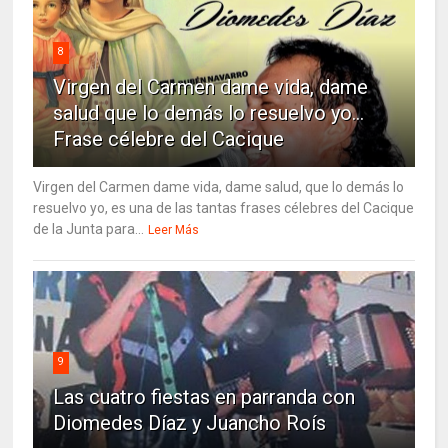
8
Virgen del Carmen dame vida, dame
salud que lo demás lo resuelvo yo…
Frase célebre del Cacique
Virgen del Carmen dame vida, dame salud, que lo demás lo
resuelvo yo, es una de las tantas frases célebres del Cacique
de la Junta para...
Leer Más
9
Las cuatro fiestas en parranda con
Diomedes Díaz y Juancho Roís