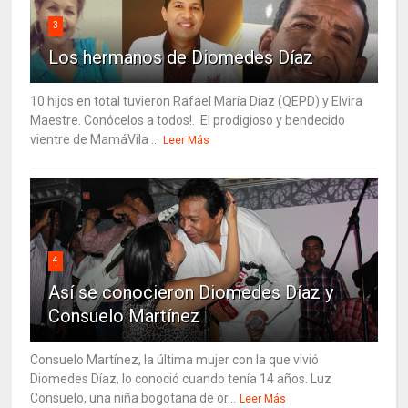
3
Los hermanos de Diomedes Díaz
10 hijos en total tuvieron Rafael María Díaz (QEPD) y Elvira
Maestre. Conócelos a todos!. El prodigioso y bendecido
vientre de MamáVila ...
Leer Más
4
Así se conocieron Diomedes Díaz y
Consuelo Martínez
Consuelo Martínez, la última mujer con la que vivió
Diomedes Díaz, lo conoció cuando tenía 14 años. Luz
Consuelo, una niña bogotana de or...
Leer Más