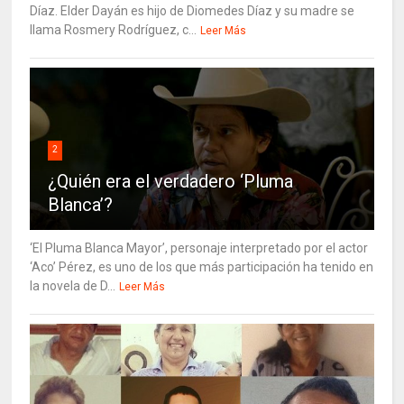
Díaz. Elder Dayán es hijo de Diomedes Díaz y su madre se
llama Rosmery Rodríguez, c...
Leer Más
2
¿Quién era el verdadero ‘Pluma
Blanca’?
‘El Pluma Blanca Mayor’, personaje interpretado por el actor
‘Aco’ Pérez, es uno de los que más participación ha tenido en
la novela de D...
Leer Más