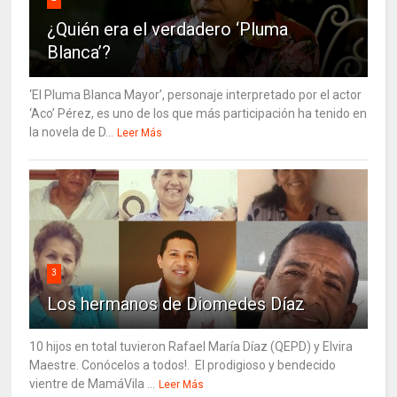
¿Quién era el verdadero ‘Pluma
Blanca’?
‘El Pluma Blanca Mayor’, personaje interpretado por el actor
‘Aco’ Pérez, es uno de los que más participación ha tenido en
la novela de D...
Leer Más
3
Los hermanos de Diomedes Díaz
10 hijos en total tuvieron Rafael María Díaz (QEPD) y Elvira
Maestre. Conócelos a todos!. El prodigioso y bendecido
vientre de MamáVila ...
Leer Más