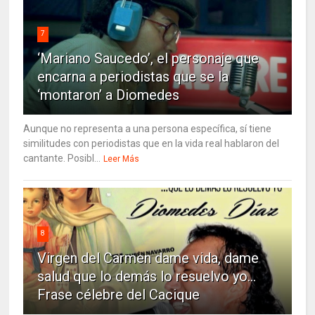
7
‘Mariano Saucedo’, el personaje que
encarna a periodistas que se la
‘montaron’ a Diomedes
Aunque no representa a una persona específica, sí tiene
similitudes con periodistas que en la vida real hablaron del
cantante. Posibl...
Leer Más
8
Virgen del Carmen dame vida, dame
salud que lo demás lo resuelvo yo…
Frase célebre del Cacique