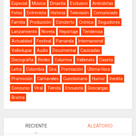
Especial
Música
Dinastía
Exclusivo
Anécdotas
Fotos
Entrevista
Historia
Televisión
Comunicado
Familia
Producción
Concierto
Crónica
Seguidores
Lanzamiento
Novela
Reportaje
Tendencia
Actualidad
Festival
Parranda
Internacional
Valledupar
Audio
Documental
Cacicadas
Discografía
Redes
Columna
Vallenato
Caseta
Letra
Colombia
Gira
Premiación
Última Hora
Promoción
Carnavales
Cuestionario
Humor
Inedita
Concurso
Viral
Tienda
Encuesta
Descargas
Broma
RECIENTE
ALEATORIO