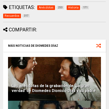
ETIQUETAS:
Anécdotas
Historia
253
171
Recuerdos
317
COMPARTIR:
MÁS NOTICIAS DE DIOMEDES DÍAZ
Las anécdotas de la grabación de ‘La gran
verdad’ de Diomedes Dionisio Díaz y su padre