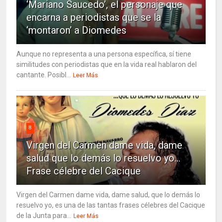
‘Mariano Saucedo’, el personaje que
encarna a periodistas que se la
‘montaron’ a Diomedes
Aunque no representa a una persona específica, sí tiene
similitudes con periodistas que en la vida real hablaron del
cantante. Posibl...
Leer Más
8
Virgen del Carmen dame vida, dame
salud que lo demás lo resuelvo yo…
Frase célebre del Cacique
Virgen del Carmen dame vida, dame salud, que lo demás lo
resuelvo yo, es una de las tantas frases célebres del Cacique
de la Junta para...
Leer Más