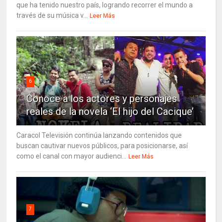
que ha tenido nuestro país, logrando recorrer el mundo a
través de su música v...
Leer Más
6
Conoce a los actores y personajes
reales de la novela ‘El hijo del Cacique’
Caracol Televisión continúa lanzando contenidos que
buscan cautivar nuevos públicos, para posicionarse, así
como el canal con mayor audienci...
Leer Más
7