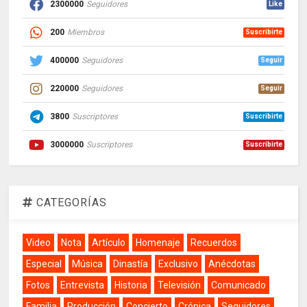
2300000
Seguidores
Like
200
Miembros
Suscribirte
400000
Seguidores
Seguir
220000
Seguidores
Seguir
3800
Suscriptores
Suscribirte
3000000
Suscriptores
Suscribirte
CATEGORÍAS
Video
Nota
Artículo
Homenaje
Recuerdos
Especial
Música
Dinastía
Exclusivo
Anécdotas
Fotos
Entrevista
Historia
Televisión
Comunicado
Familia
Producción
Concierto
Crónica
Seguidores