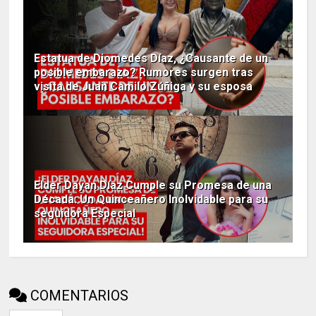
Estatua de Diomedes Díaz, ¿Causante de un
posible embarazo? Rumores surgen tras
visita de Juan Camilo Zúñiga y su esposa
Elder Dayan Díaz Cumple su Promesa de una
Década: Un Quinceañero Inolvidable para su
seguidora Especial
COMENTARIOS