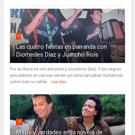
9
Las cuatro fiestas en parranda con
Diomedes Díaz y Juancho Roís
Por la ribera se ven arbustos y cocoteros (bis). Y los negros
pescadores en canoas vienen ya como lanzaban hundiendo
sobre lodo su cañal....
Leer Más
10
Mitos y verdades en la novela de