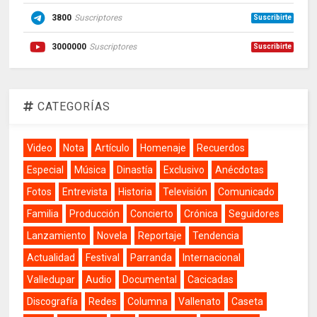
3800
Suscriptores
Suscribirte
3000000
Suscriptores
Suscribirte
CATEGORÍAS
Video
Nota
Artículo
Homenaje
Recuerdos
Especial
Música
Dinastía
Exclusivo
Anécdotas
Fotos
Entrevista
Historia
Televisión
Comunicado
Familia
Producción
Concierto
Crónica
Seguidores
Lanzamiento
Novela
Reportaje
Tendencia
Actualidad
Festival
Parranda
Internacional
Valledupar
Audio
Documental
Cacicadas
Discografía
Redes
Columna
Vallenato
Caseta