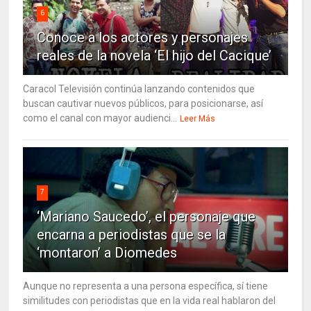
6
Conoce a los actores y personajes
reales de la novela ‘El hijo del Cacique’
Caracol Televisión continúa lanzando contenidos que
buscan cautivar nuevos públicos, para posicionarse, así
como el canal con mayor audienci...
Leer Más
7
‘Mariano Saucedo’, el personaje que
encarna a periodistas que se la
‘montaron’ a Diomedes
Aunque no representa a una persona específica, sí tiene
similitudes con periodistas que en la vida real hablaron del