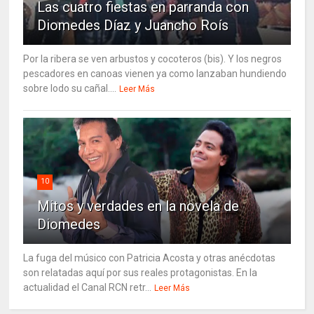
Las cuatro fiestas en parranda con
Diomedes Díaz y Juancho Roís
Por la ribera se ven arbustos y cocoteros (bis). Y los negros
pescadores en canoas vienen ya como lanzaban hundiendo
sobre lodo su cañal....
Leer Más
10
Mitos y verdades en la novela de
Diomedes
La fuga del músico con Patricia Acosta y otras anécdotas
son relatadas aquí por sus reales protagonistas. En la
actualidad el Canal RCN retr...
Leer Más