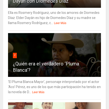
Dayán con Diomedes Díaz
Ella es Rosmery Rodríguez, uno de los amores de Diomedes
Díaz. Elder Dayán es hijo de Diomedes Díaz y su madre se
llama Rosmery Rodríguez, c...
Leer Más
2
¿Quién era el verdadero ‘Pluma
Blanca’?
‘El Pluma Blanca Mayor’, personaje interpretado por el actor
‘Aco’ Pérez, es uno de los que más participación ha tenido en
la novela de D...
Leer Más