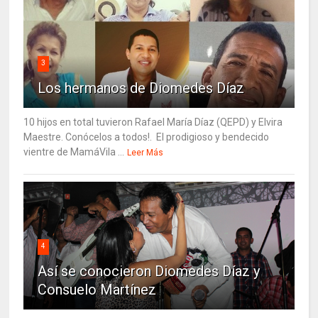
3
Los hermanos de Diomedes Díaz
10 hijos en total tuvieron Rafael María Díaz (QEPD) y Elvira
Maestre. Conócelos a todos!. El prodigioso y bendecido
vientre de MamáVila ...
Leer Más
4
Así se conocieron Diomedes Díaz y
Consuelo Martínez