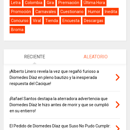
Letra
Colombia
Gira
Premiación
Última Hora
Promoción
Carnavales
Cuestionario
Humor
Inedita
Concurso
Viral
Tienda
Encuesta
Descargas
Broma
RECIENTE
ALEATORIO
¡Alberto Linero revela la vez que regañó furioso a
Diomedes Díaz en pleno bautizo y la inesperada
respuesta del Cacique!
¡Rafael Santos destapa la aterradora advertencia que
Diomedes Díaz le hizo antes de morir y que se cumplió
en su entierro!
El Pedido de Diomedes Díaz que Suso No Pudo Cumplir: