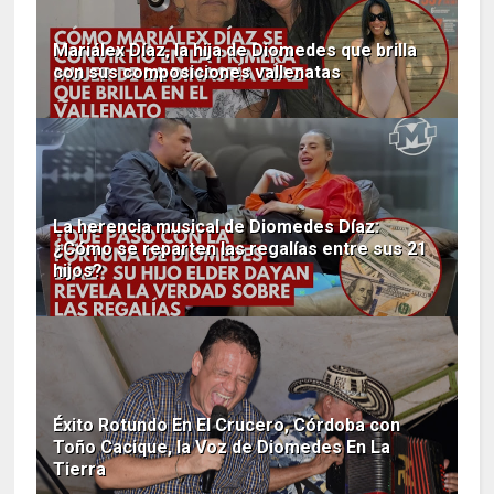
Mariálex Díaz, la hija de Diomedes que brilla
con sus composiciones vallenatas
La herencia musical de Diomedes Díaz:
¿Cómo se reparten las regalías entre sus 21
hijos?
Éxito Rotundo En El Crucero, Córdoba con
Toño Cacique, la Voz de Diomedes En La
Tierra