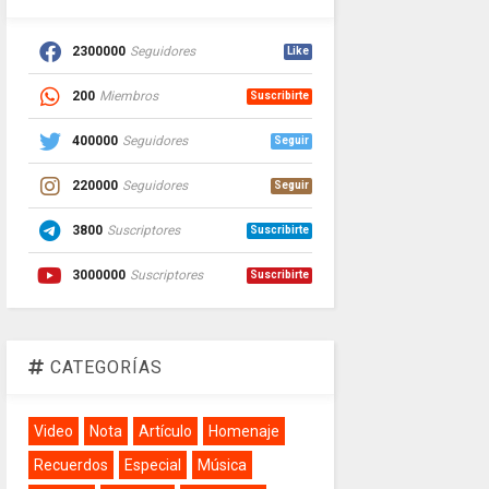
2300000
Seguidores
Like
200
Miembros
Suscribirte
400000
Seguidores
Seguir
220000
Seguidores
Seguir
3800
Suscriptores
Suscribirte
3000000
Suscriptores
Suscribirte
CATEGORÍAS
Video
Nota
Artículo
Homenaje
Recuerdos
Especial
Música