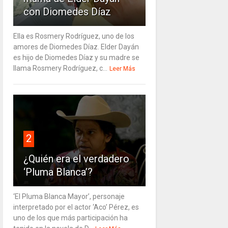
con Diomedes Díaz
Ella es Rosmery Rodríguez, uno de los
amores de Diomedes Díaz. Elder Dayán
es hijo de Diomedes Díaz y su madre se
llama Rosmery Rodríguez, c...
Leer Más
2
¿Quién era el verdadero
‘Pluma Blanca’?
‘El Pluma Blanca Mayor’, personaje
interpretado por el actor ‘Aco’ Pérez, es
uno de los que más participación ha