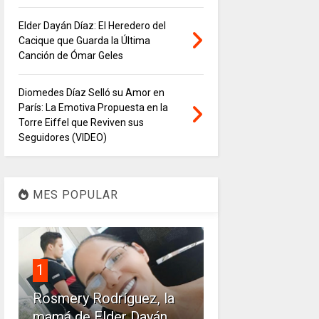
Elder Dayán Díaz: El Heredero del
Cacique que Guarda la Última
Canción de Ómar Geles
Diomedes Díaz Selló su Amor en
París: La Emotiva Propuesta en la
Torre Eiffel que Reviven sus
Seguidores (VIDEO)
MES POPULAR
1
Rosmery Rodríguez, la
mamá de Elder Dayán