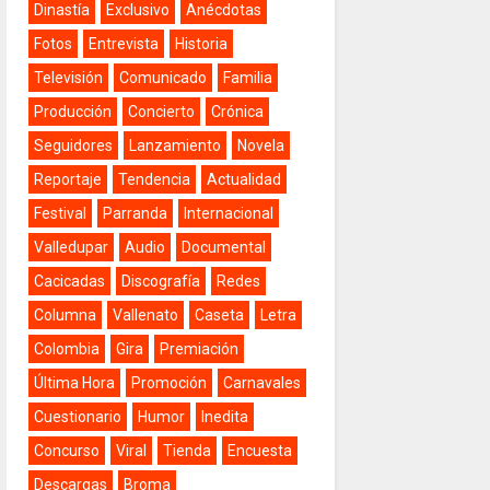
Dinastía
Exclusivo
Anécdotas
Fotos
Entrevista
Historia
Televisión
Comunicado
Familia
Producción
Concierto
Crónica
Seguidores
Lanzamiento
Novela
Reportaje
Tendencia
Actualidad
Festival
Parranda
Internacional
Valledupar
Audio
Documental
Cacicadas
Discografía
Redes
Columna
Vallenato
Caseta
Letra
Colombia
Gira
Premiación
Última Hora
Promoción
Carnavales
Cuestionario
Humor
Inedita
Concurso
Viral
Tienda
Encuesta
Descargas
Broma