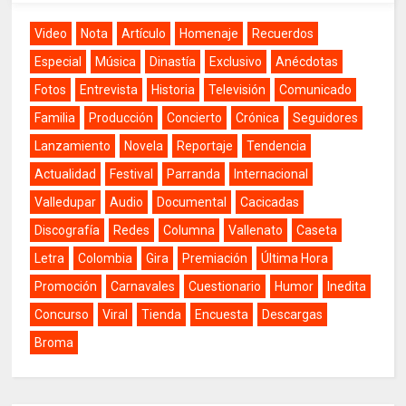
Video
Nota
Artículo
Homenaje
Recuerdos
Especial
Música
Dinastía
Exclusivo
Anécdotas
Fotos
Entrevista
Historia
Televisión
Comunicado
Familia
Producción
Concierto
Crónica
Seguidores
Lanzamiento
Novela
Reportaje
Tendencia
Actualidad
Festival
Parranda
Internacional
Valledupar
Audio
Documental
Cacicadas
Discografía
Redes
Columna
Vallenato
Caseta
Letra
Colombia
Gira
Premiación
Última Hora
Promoción
Carnavales
Cuestionario
Humor
Inedita
Concurso
Viral
Tienda
Encuesta
Descargas
Broma