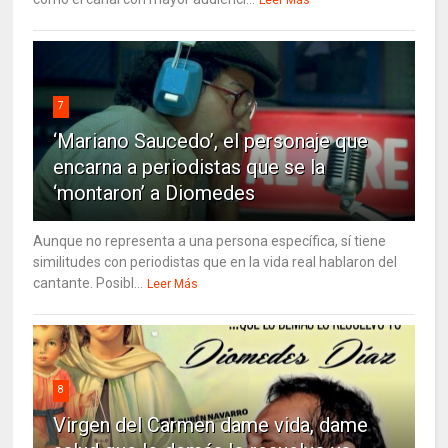
7
‘Mariano Saucedo’, el personaje que
encarna a periodistas que se la
‘montaron’ a Diomedes
Aunque no representa a una persona específica, sí tiene
similitudes con periodistas que en la vida real hablaron del
cantante. Posibl...
Leer Más
8
Virgen del Carmen dame vida, dame