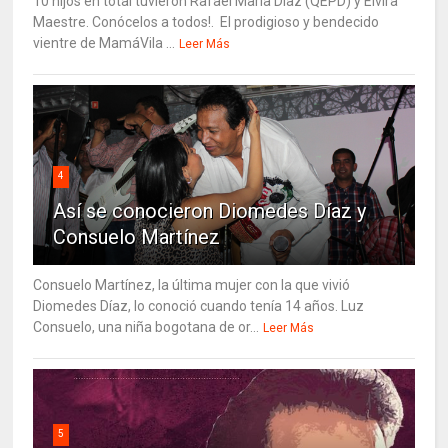
10 hijos en total tuvieron Rafael María Díaz (QEPD) y Elvira
Maestre. Conócelos a todos!. El prodigioso y bendecido
vientre de MamáVila ...
Leer Más
4
Así se conocieron Diomedes Díaz y
Consuelo Martínez
Consuelo Martínez, la última mujer con la que vivió
Diomedes Díaz, lo conoció cuando tenía 14 años. Luz
Consuelo, una niña bogotana de or...
Leer Más
5