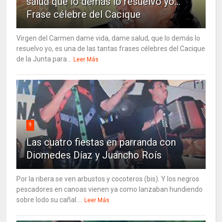
salud que lo demás lo resuelvo yo…
Frase célebre del Cacique
Virgen del Carmen dame vida, dame salud, que lo demás lo
resuelvo yo, es una de las tantas frases célebres del Cacique
de la Junta para...
Leer Más
9
Las cuatro fiestas en parranda con
Diomedes Díaz y Juancho Roís
Por la ribera se ven arbustos y cocoteros (bis). Y los negros
pescadores en canoas vienen ya como lanzaban hundiendo
sobre lodo su cañal....
Leer Más