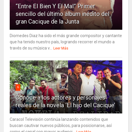
“Entre El Bien Y El Mal” Primer
sencillo del último álbum inédito del
gran Cacique de la Junta
Diomedes Diaz ha sido el más grande compositor y cantante
que ha tenido nuestro país, logrando recorrer el mundo a
través de su música v...
Leer Más
6
Conoce a los actores y personajes
reales de la novela ‘El hijo del Cacique’
Caracol Televisión continúa lanzando contenidos que
buscan cautivar nuevos públicos, para posicionarse, así
como el canal con mayor audienci...
Leer Más