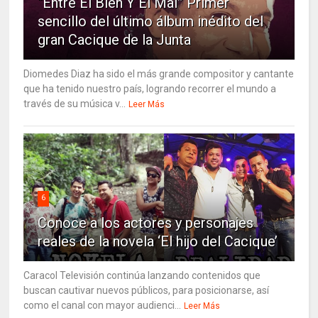
“Entre El Bien Y El Mal” Primer
sencillo del último álbum inédito del
gran Cacique de la Junta
Diomedes Diaz ha sido el más grande compositor y cantante
que ha tenido nuestro país, logrando recorrer el mundo a
través de su música v...
Leer Más
6
Conoce a los actores y personajes
reales de la novela ‘El hijo del Cacique’
Caracol Televisión continúa lanzando contenidos que
buscan cautivar nuevos públicos, para posicionarse, así
como el canal con mayor audienci...
Leer Más