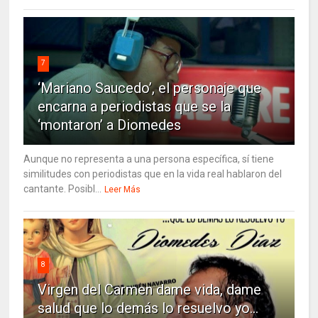
7
‘Mariano Saucedo’, el personaje que
encarna a periodistas que se la
‘montaron’ a Diomedes
Aunque no representa a una persona específica, sí tiene
similitudes con periodistas que en la vida real hablaron del
cantante. Posibl...
Leer Más
8
Virgen del Carmen dame vida, dame
salud que lo demás lo resuelvo yo…