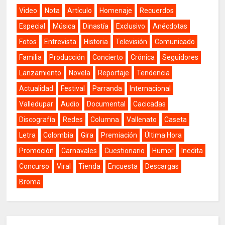
Video
Nota
Artículo
Homenaje
Recuerdos
Especial
Música
Dinastía
Exclusivo
Anécdotas
Fotos
Entrevista
Historia
Televisión
Comunicado
Familia
Producción
Concierto
Crónica
Seguidores
Lanzamiento
Novela
Reportaje
Tendencia
Actualidad
Festival
Parranda
Internacional
Valledupar
Audio
Documental
Cacicadas
Discografía
Redes
Columna
Vallenato
Caseta
Letra
Colombia
Gira
Premiación
Última Hora
Promoción
Carnavales
Cuestionario
Humor
Inedita
Concurso
Viral
Tienda
Encuesta
Descargas
Broma