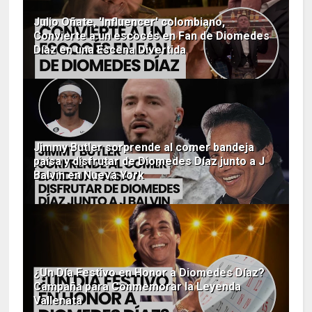
Julio Oñate, 'Influencer' colombiano,
Convierte a un escocés en Fan de Diomedes
Díaz en una Escena Divertida
Jimmy Butler sorprende al comer bandeja
paisa y disfrutar de Diomedes Díaz junto a J
Balvin en Nueva York
¿Un Día Festivo en Honor a Diomedes Díaz?
Campaña para Conmemorar la Leyenda
Vallenata