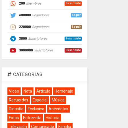
200
Miembros
Suscribirte
400000
Seguidores
Seguir
220000
Seguidores
Seguir
3800
Suscriptores
Suscribirte
3000000
Suscriptores
Suscribirte
CATEGORÍAS
Video
Nota
Artículo
Homenaje
Recuerdos
Especial
Música
Dinastía
Exclusivo
Anécdotas
Fotos
Entrevista
Historia
Televisión
Comunicado
Familia