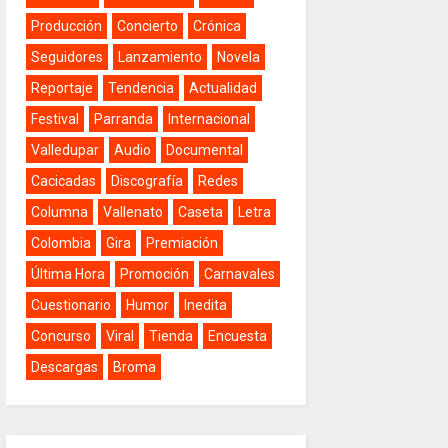
Producción
Concierto
Crónica
Seguidores
Lanzamiento
Novela
Reportaje
Tendencia
Actualidad
Festival
Parranda
Internacional
Valledupar
Audio
Documental
Cacicadas
Discografía
Redes
Columna
Vallenato
Caseta
Letra
Colombia
Gira
Premiación
Última Hora
Promoción
Carnavales
Cuestionario
Humor
Inedita
Concurso
Viral
Tienda
Encuesta
Descargas
Broma