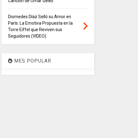
Canción de Ómar Geles
Diomedes Díaz Selló su Amor en
París: La Emotiva Propuesta en la
Torre Eiffel que Reviven sus
Seguidores (VIDEO)
MES POPULAR