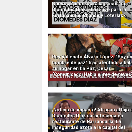
Nuevos 'Números Milagrosos' de
Diomedes Díaz: ¿La Clave para la
Fortuna en el Chance y Loterías?
Rey Vallenato Álvaro López: "Soy u
hombre de paz" tras atentado a bal
su hogar en La Paz, Cesar
(Comunicado: Habla el rey de reyes
¡Noticia de impacto! Atracan al hijo 
Diomedes Díaz durante cena en
restaurante de Barranquilla: La
inseguridad azota a la capital del