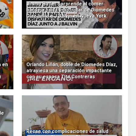
Jimmy Butler sorprende al comer
bandeja paisa y disfrutar de Diomedes
Díaz junto a J Balvin en Nueva York
n
a en
Orlando Liñán, doble de Diomedes Díaz,
atraviesa una separación impactante
)
con su esposa Tita Contreras
de
Recae con complicaciones de salud