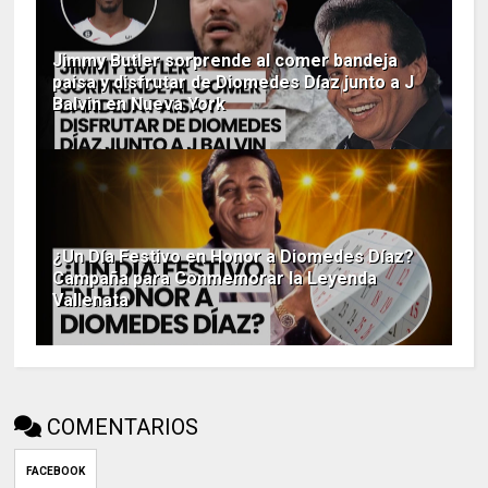
Jimmy Butler sorprende al comer bandeja
paisa y disfrutar de Diomedes Díaz junto a J
Balvin en Nueva York
¿Un Día Festivo en Honor a Diomedes Díaz?
Campaña para Conmemorar la Leyenda
Vallenata
COMENTARIOS
FACEBOOK