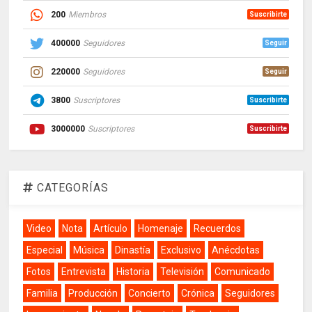
200
Miembros
Suscribirte
400000
Seguidores
Seguir
220000
Seguidores
Seguir
3800
Suscriptores
Suscribirte
3000000
Suscriptores
Suscribirte
CATEGORÍAS
Video
Nota
Artículo
Homenaje
Recuerdos
Especial
Música
Dinastía
Exclusivo
Anécdotas
Fotos
Entrevista
Historia
Televisión
Comunicado
Familia
Producción
Concierto
Crónica
Seguidores