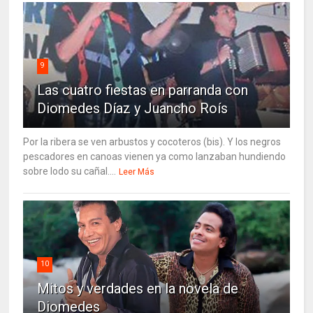
9
Las cuatro fiestas en parranda con
Diomedes Díaz y Juancho Roís
Por la ribera se ven arbustos y cocoteros (bis). Y los negros
pescadores en canoas vienen ya como lanzaban hundiendo
sobre lodo su cañal....
Leer Más
10
Mitos y verdades en la novela de
Diomedes