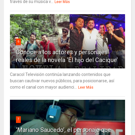
través de su música v...
Leer Más
6
Conoce a los actores y personajes
reales de la novela ‘El hijo del Cacique’
Caracol Televisión continúa lanzando contenidos que
buscan cautivar nuevos públicos, para posicionarse, así
como el canal con mayor audienci...
Leer Más
7
‘Mariano Saucedo’, el personaje que