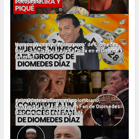
compuesto
Nuevos 'Números Milagrosos' de Diomedes
Díaz: ¿La Clave para la Fortuna en el Chance y
Loterías?
Julio Oñate, 'Influencer' colombiano,
Convierte a un escocés en Fan de Diomedes
Díaz en una Escena Divertida