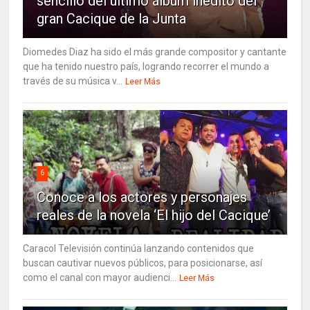
sencillo del último álbum inédito del
gran Cacique de la Junta
Diomedes Diaz ha sido el más grande compositor y cantante
que ha tenido nuestro país, logrando recorrer el mundo a
través de su música v...
Leer Más
6
Conoce a los actores y personajes
reales de la novela ‘El hijo del Cacique’
Caracol Televisión continúa lanzando contenidos que
buscan cautivar nuevos públicos, para posicionarse, así
como el canal con mayor audienci...
Leer Más