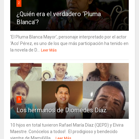
2
¿Quién era el verdadero ‘Pluma
Blanca’?
‘El Pluma Blanca Mayor’, personaje interpretado por el actor
‘Aco’ Pérez, es uno de los que más participación ha tenido en
la novela de D...
Leer Más
3
Los hermanos de Diomedes Díaz
10 hijos en total tuvieron Rafael María Díaz (QEPD) y Elvira
Maestre. Conócelos a todos!. El prodigioso y bendecido
vientre de MamáVila ...
Leer Más