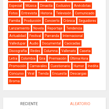
Especial
Música
Dinastía
Exclusivo
Anécdotas
Fotos
Entrevista
Historia
Televisión
Comunicado
Familia
Producción
Concierto
Crónica
Seguidores
Lanzamiento
Novela
Reportaje
Tendencia
Actualidad
Festival
Parranda
Internacional
Valledupar
Audio
Documental
Cacicadas
Discografía
Redes
Columna
Vallenato
Caseta
Letra
Colombia
Gira
Premiación
Última Hora
Promoción
Carnavales
Cuestionario
Humor
Inedita
Concurso
Viral
Tienda
Encuesta
Descargas
Broma
RECIENTE
ALEATORIO