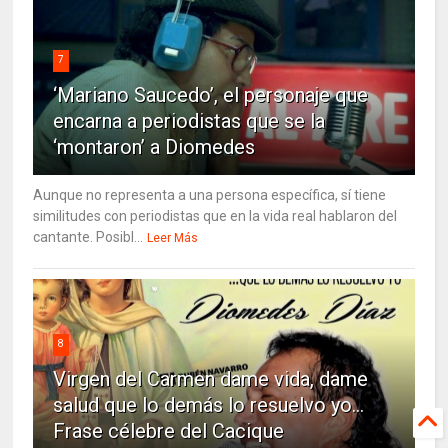
7
‘Mariano Saucedo’, el personaje que
encarna a periodistas que se la
‘montaron’ a Diomedes
Aunque no representa a una persona específica, sí tiene
similitudes con periodistas que en la vida real hablaron del
cantante. Posibl...
Leer Más
8
Virgen del Carmen dame vida, dame
salud que lo demás lo resuelvo yo…
Frase célebre del Cacique