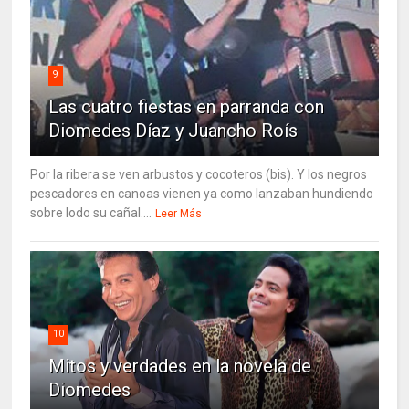
9
Las cuatro fiestas en parranda con
Diomedes Díaz y Juancho Roís
Por la ribera se ven arbustos y cocoteros (bis). Y los negros
pescadores en canoas vienen ya como lanzaban hundiendo
sobre lodo su cañal....
Leer Más
10
Mitos y verdades en la novela de
Diomedes