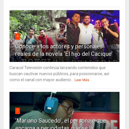
6
Conoce a los actores y personajes
reales de la novela ‘El hijo del Cacique’
Caracol Televisión continúa lanzando contenidos que
buscan cautivar nuevos públicos, para posicionarse, así
como el canal con mayor audienci...
Leer Más
7
‘Mariano Saucedo’, el personaje que
encarna a periodistas que se la