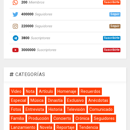
200
Miembros
Suscribirte
400000
Seguidores
Seguir
220000
Seguidores
Seguir
3800
Suscriptores
Suscribirte
3000000
Suscriptores
Suscribirte
CATEGORÍAS
Video
Nota
Artículo
Homenaje
Recuerdos
Especial
Música
Dinastía
Exclusivo
Anécdotas
Fotos
Entrevista
Historia
Televisión
Comunicado
Familia
Producción
Concierto
Crónica
Seguidores
Lanzamiento
Novela
Reportaje
Tendencia