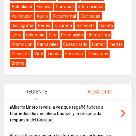
Actualidad
Festival
Parranda
Internacional
Valledupar
Audio
Documental
Cacicadas
Discografía
Redes
Columna
Vallenato
Caseta
Letra
Colombia
Gira
Premiación
Última Hora
Promoción
Carnavales
Cuestionario
Humor
Inedita
Concurso
Viral
Tienda
Encuesta
Descargas
Broma
RECIENTE
ALEATORIO
¡Alberto Linero revela la vez que regañó furioso a
Diomedes Díaz en pleno bautizo y la inesperada
respuesta del Cacique!
¡Rafael Santos destapa la aterradora advertencia que